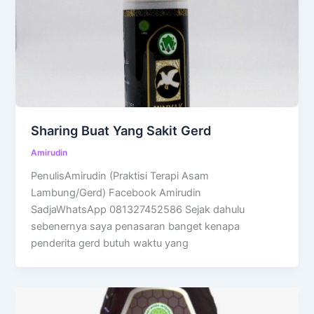
Sharing Buat Yang Sakit Gerd
Amirudin
PenulisAmirudin (Praktisi Terapi Asam
Lambung/Gerd) Facebook Amirudin
SadjaWhatsApp 081327452586 Sejak dahulu
sebenernya saya penasaran banget kenapa
penderita gerd butuh waktu yang