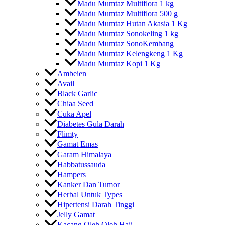
Madu Mumtaz Multiflora 1 kg
Madu Mumtaz Multiflora 500 g
Madu Mumtaz Hutan Akasia 1 Kg
Madu Mumtaz Sonokeling 1 kg
Madu Mumtaz SonoKembang
Madu Mumtaz Kelengkeng 1 Kg
Madu Mumtaz Kopi 1 Kg
Ambeien
Avail
Black Garlic
Chiaa Seed
Cuka Apel
Diabetes Gula Darah
Flimty
Gamat Emas
Garam Himalaya
Habbatussauda
Hampers
Kanker Dan Tumor
Herbal Untuk Types
Hipertensi Darah Tinggi
Jelly Gamat
Kacang Oleh Oleh Haji