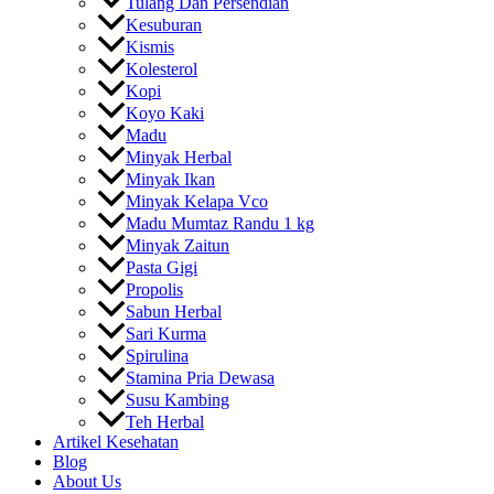
Tulang Dan Persendian
Kesuburan
Kismis
Kolesterol
Kopi
Koyo Kaki
Madu
Minyak Herbal
Minyak Ikan
Minyak Kelapa Vco
Madu Mumtaz Randu 1 kg
Minyak Zaitun
Pasta Gigi
Propolis
Sabun Herbal
Sari Kurma
Spirulina
Stamina Pria Dewasa
Susu Kambing
Teh Herbal
Artikel Kesehatan
Blog
About Us