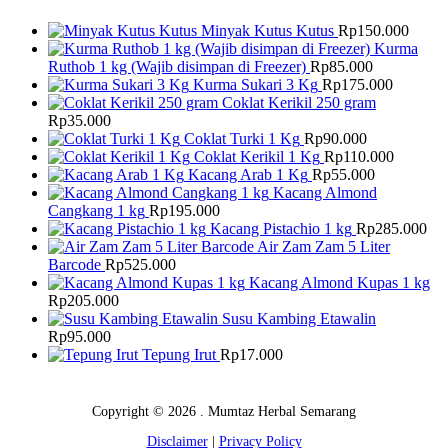
Minyak Kutus Kutus
Rp
150.000
Kurma
Ruthob 1 kg (Wajib disimpan di Freezer)
Rp
85.000
Kurma Sukari 3 Kg
Rp
175.000
Coklat Kerikil 250 gram
Rp
35.000
Coklat Turki 1 Kg
Rp
90.000
Coklat Kerikil 1 Kg
Rp
110.000
Kacang Arab 1 Kg
Rp
55.000
Kacang Almond
Cangkang 1 kg
Rp
195.000
Kacang Pistachio 1 kg
Rp
285.000
Air Zam Zam 5 Liter
Barcode
Rp
525.000
Kacang Almond Kupas 1 kg
Rp
205.000
Susu Kambing Etawalin
Rp
95.000
Tepung Irut
Rp
17.000
Copyright © 2026 . Mumtaz Herbal Semarang
Disclaimer
|
Privacy Policy