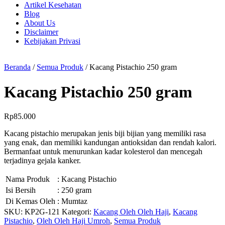
Artikel Kesehatan
Blog
About Us
Disclaimer
Kebijakan Privasi
Beranda
/
Semua Produk
/ Kacang Pistachio 250 gram
Kacang Pistachio 250 gram
Rp
85.000
Kacang pistachio merupakan jenis biji bijian yang memiliki rasa
yang enak, dan memiliki kandungan antioksidan dan rendah kalori.
Bermanfaat untuk menurunkan kadar kolesterol dan mencegah
terjadinya gejala kanker.
Nama Produk
: Kacang Pistachio
Isi Bersih
: 250 gram
Di Kemas Oleh
: Mumtaz
SKU:
KP2G-121
Kategori:
Kacang Oleh Oleh Haji
,
Kacang
Pistachio
,
Oleh Oleh Haji Umroh
,
Semua Produk