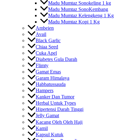
Madu Mumtaz Sonokeling 1 kg
Madu Mumtaz SonoKembang
Madu Mumtaz Kelengkeng 1 Kg
Madu Mumtaz Kopi 1 Kg
Ambeien
Avail
Black Garlic
Chiaa Seed
Cuka Apel
Diabetes Gula Darah
Flimty
Gamat Emas
Garam Himalaya
Habbatussauda
Hampers
Kanker Dan Tumor
Herbal Untuk Types
Hipertensi Darah Tinggi
Jelly Gamat
Kacang Oleh Oleh Haji
Kamil
Kapsul Kutuk