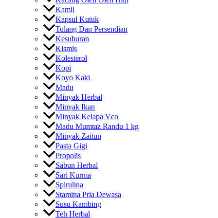
Kamil
Kapsul Kutuk
Tulang Dan Persendian
Kesuburan
Kismis
Kolesterol
Kopi
Koyo Kaki
Madu
Minyak Herbal
Minyak Ikan
Minyak Kelapa Vco
Madu Mumtaz Randu 1 kg
Minyak Zaitun
Pasta Gigi
Propolis
Sabun Herbal
Sari Kurma
Spirulina
Stamina Pria Dewasa
Susu Kambing
Teh Herbal