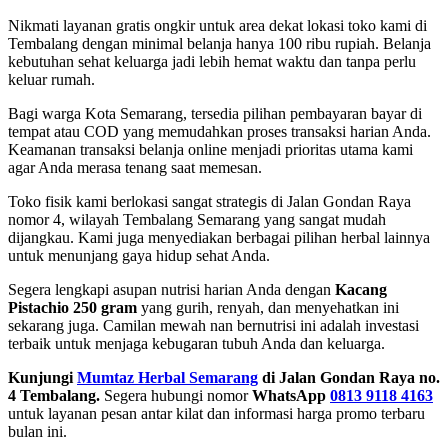
Nikmati layanan gratis ongkir untuk area dekat lokasi toko kami di
Tembalang dengan minimal belanja hanya 100 ribu rupiah. Belanja
kebutuhan sehat keluarga jadi lebih hemat waktu dan tanpa perlu
keluar rumah.
Bagi warga Kota Semarang, tersedia pilihan pembayaran bayar di
tempat atau COD yang memudahkan proses transaksi harian Anda.
Keamanan transaksi belanja online menjadi prioritas utama kami
agar Anda merasa tenang saat memesan.
Toko fisik kami berlokasi sangat strategis di Jalan Gondan Raya
nomor 4, wilayah Tembalang Semarang yang sangat mudah
dijangkau. Kami juga menyediakan berbagai pilihan herbal lainnya
untuk menunjang gaya hidup sehat Anda.
Segera lengkapi asupan nutrisi harian Anda dengan
Kacang
Pistachio 250 gram
yang gurih, renyah, dan menyehatkan ini
sekarang juga. Camilan mewah nan bernutrisi ini adalah investasi
terbaik untuk menjaga kebugaran tubuh Anda dan keluarga.
Kunjungi
Mumtaz Herbal Semarang
di Jalan Gondan Raya no.
4 Tembalang.
Segera hubungi nomor
WhatsApp
0813 9118 4163
untuk layanan pesan antar kilat dan informasi harga promo terbaru
bulan ini.