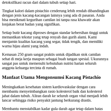
detoksifikasi racun dari dalam tubuh setiap hari.
Tingkat kalori dalam pistachio cenderung lebih rendah dibandingkan
dengan jenis kacang-kacangan lainnya yang ada di pasaran. Anda
bisa menikmati kegurihan camilan ini tanpa rasa khawatir akan
lonjakan berat badan yang signifikan.
Setiap butir kacang diproses dengan standar kebersihan tinggi untuk
memastikan tekstur yang tetap renyah dan gurih alami. Kami
menjamin kualitas kacang yang segar, tidak tengik, dan memiliki
warna hijau alami yang indah.
Kemasan 250 gram sangat praktis untuk dijadikan stok camilan
sehat di meja kerja maupun sebagai buah tangan spesial. Ukurannya
sangat pas untuk memenuhi kebutuhan nutrisi harian seluruh
anggota keluarga tercinta di rumah.
Manfaat Utama Mengonsumsi Kacang Pistachio
Meningkatkan kesehatan sistem kardiovaskular dengan cara
membantu menyeimbangkan rasio kolesterol baik dan kolesterol
jahat dalam tubuh. Aliran darah ke seluruh organ vital menjadi lebih
lancar sehingga risiko penyakit jantung berkurang drastis.
Membantu menstabilkan kadar gula darah agar tetap dalam batas