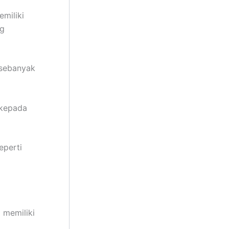
miliki
ng
i sebanyak
 kepada
eperti
 memiliki