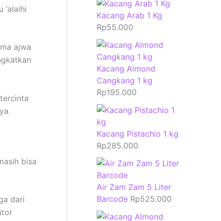
 ‘alaihi
Kacang Arab 1 Kg
Rp
55.000
rma ajwa
ngkatkan
Kacang Almond
Cangkang 1 kg
Rp
195.000
tercinta
ya.
Kacang Pistachio 1 kg
Rp
285.000
masih bisa
Air Zam Zam 5 Liter
Barcode
Rp
525.000
ga dari
utor