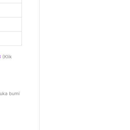
3
(Klik
muka bumi