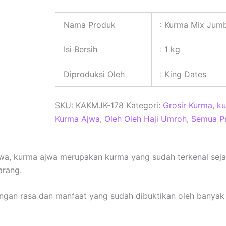
Nama Produk
: Kurma Mix Jum
Isi Bersih
: 1 kg
Diproduksi Oleh
: King Dates
SKU:
KAKMJK-178
Kategori:
Grosir Kurma
,
k
Kurma Ajwa
,
Oleh Oleh Haji Umroh
,
Semua P
wa, kurma ajwa merupakan kurma yang sudah terkenal sej
arang.
ngan rasa dan manfaat yang sudah dibuktikan oleh banyak 