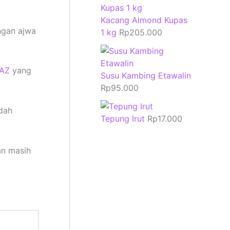
Kacang Almond Kupas
ngan ajwa
1 kg
Rp
205.000
AZ
yang
Susu Kambing Etawalin
Rp
95.000
dah
Tepung Irut
Rp
17.000
an masih