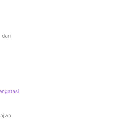
 dari
engatasi
ajwa