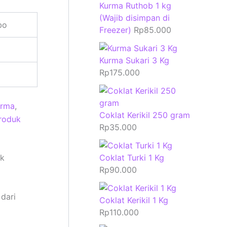
Kurma Ruthob 1 kg
(Wajib disimpan di
bo
Freezer)
Rp
85.000
Kurma Sukari 3 Kg
Rp
175.000
urma
,
Coklat Kerikil 250 gram
roduk
Rp
35.000
ak
Coklat Turki 1 Kg
Rp
90.000
dari
Coklat Kerikil 1 Kg
Rp
110.000