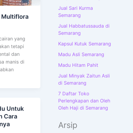
Jual Sari Kurma
Semarang
Multiflora
Jual Habbatussauda di
Semarang
airan yang
Kapsul Kutuk Semarang
akan tetapi
ental dan
Madu Asli Semarang
sa manis di
Madu Hitam Pahit
babkan
Jual Minyak Zaitun Asli
di Semarang
7 Daftar Toko
Perlengkapan dan Oleh
Oleh Haji di Semarang
du Untuk
n Cara
Arsip
nya