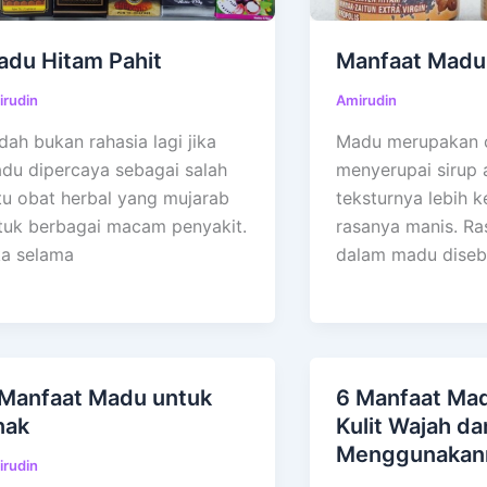
du Hitam Pahit
Manfaat Madu 
rudin
Amirudin
dah bukan rahasia lagi jika
Madu merupakan c
du dipercaya sebagai salah
menyerupai sirup 
tu obat herbal yang mujarab
teksturnya lebih k
tuk berbagai macam penyakit.
rasanya manis. Ra
ka selama
dalam madu dise
 Manfaat Madu untuk
6 Manfaat Ma
nak
Kulit Wajah da
Menggunakan
rudin