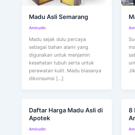
Madu Asli Semarang
Ma
Amirudin
Ami
Madu sejak dulu percaya
Su
sebagai bahan alami yang
ma
digunakan untuk menjamin
sa
kesehatan tubuh serta untuk
un
perawatan kulit. Madu biasanya
Ji
dikonsumsi […]
Daftar Harga Madu Asli di
8
Apotek
A
Amirudin
Ami