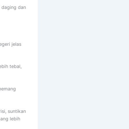
ki daging dan
geri jelas
bih tebal,
 memang
si, suntikan
ang lebih