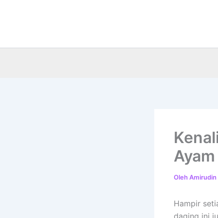
Lewati
ke
konten
Kenal
Ayam
Oleh
Amirudin
Hampir seti
daging ini j