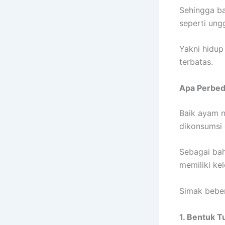
Sehingga ba
seperti ung
Yakni hidup
terbatas.
Apa Perbe
Baik ayam 
dikonsumsi 
Sebagai ba
memiliki ke
Simak beber
1. Bentuk 