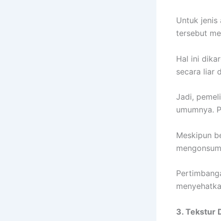
Untuk jenis
tersebut mem
Hal ini di
secara liar 
Jadi, pemel
umumnya. Pe
Meskipun be
mengonsum
Pertimbanga
menyehatkan
3. Tekstur 