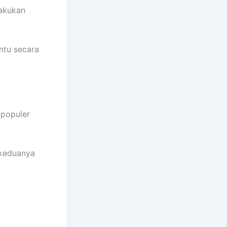
lakukan
entu secara
populer
 keduanya