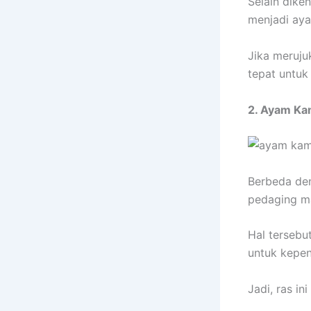
Selain dike
menjadi aya
Jika meruju
tepat untuk
2. Ayam K
Berbeda den
pedaging ma
Hal tersebu
untuk kepen
Jadi, ras i