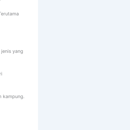
 Terutama
jenis yang
i
m kampung.