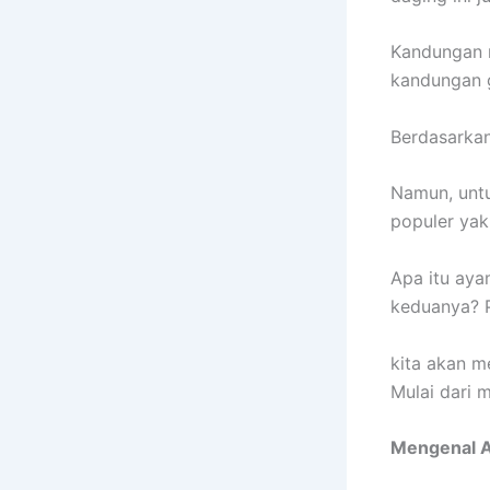
Kandungan n
kandungan 
Berdasarkan
Namun, untu
populer ya
Apa itu ay
keduanya? Pa
kita akan 
Mulai dari m
Mengenal 