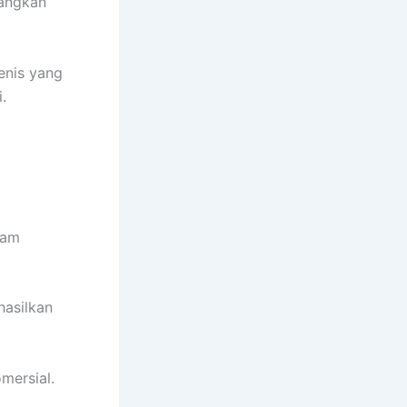
bangkan
enis yang
.
yam
hasilkan
mersial.