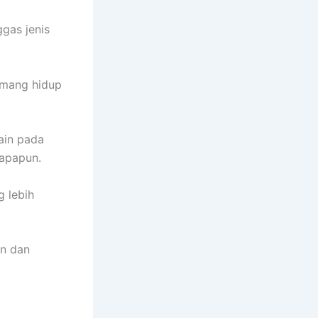
gas jenis
emang hidup
lain pada
 apapun.
g lebih
an dan