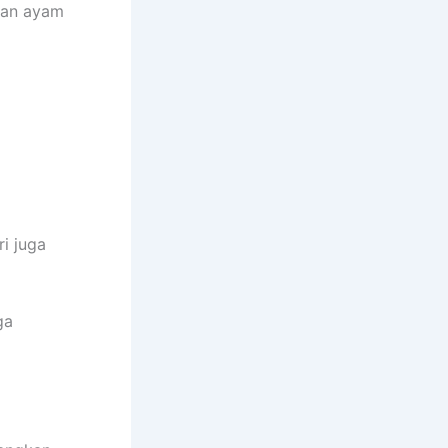
an ayam
i juga
ga