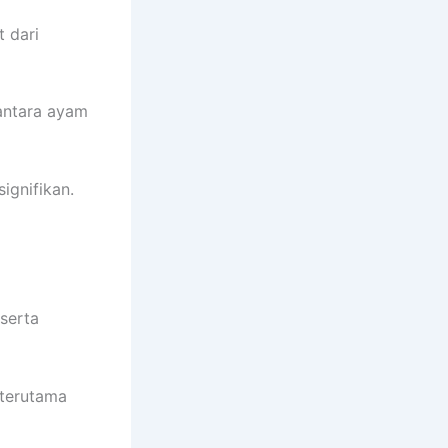
 dari
antara ayam
ignifikan.
 serta
 terutama