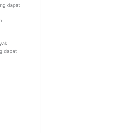
ang dapat
n
yak
g dapat