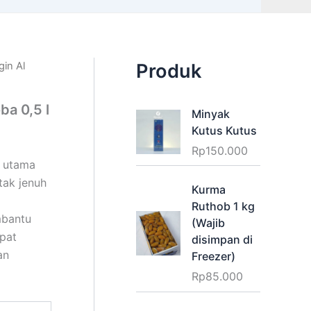
gin Al
Produk
ba 0,5 l
Minyak
Kutus Kutus
Rp
150.000
k utama
ak jenuh
Kurma
.
Ruthob 1 kg
mbantu
(Wajib
apat
disimpan di
an
Freezer)
Rp
85.000