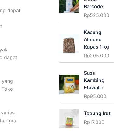
Barcode
ang dapat
Rp
525.000
n
Kacang
Almond
Kupas 1 kg
yak
Rp
205.000
g dapat
Susu
Kambing
l yang
Etawalin
n Toko
Rp
95.000
variasi
Tepung Irut
Ghuroba
Rp
17.000