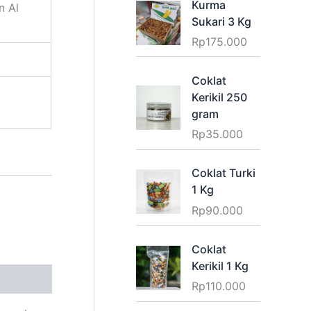
Kurma
n Al
Sukari 3 Kg
Rp
175.000
Coklat
Kerikil 250
gram
Rp
35.000
Coklat Turki
1 Kg
Rp
90.000
Coklat
Kerikil 1 Kg
Rp
110.000