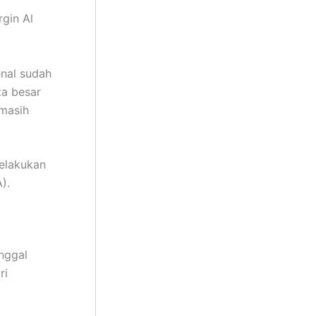
rgin Al
nal sudah
ta besar
 masih
elakukan
).
nggal
ri