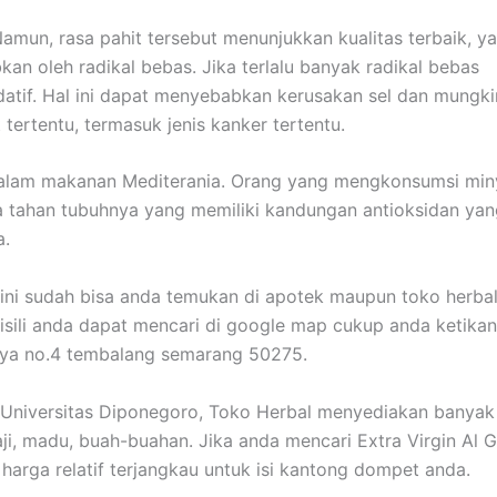
Namun, rasa pahit tersebut menunjukkan kualitas terbaik, y
 oleh radikal bebas. Jika terlalu banyak radikal bebas
tif. Hal ini dapat menyebabkan kerusakan sel dan mungki
rtentu, termasuk jenis kanker tertentu.
alam makanan Mediterania. Orang yang mengkonsumsi min
 tahan tubuhnya yang memiliki kandungan antioksidan yan
a.
er ini sudah bisa anda temukan di apotek maupun toko herba
isili anda dapat mencari di google map cukup anda ketika
aya no.4 tembalang semarang 50275.
 Universitas Diponegoro, Toko Herbal menyediakan banyak 
aji, madu, buah-buahan. Jika anda mencari Extra Virgin Al 
harga relatif terjangkau untuk isi kantong dompet anda.