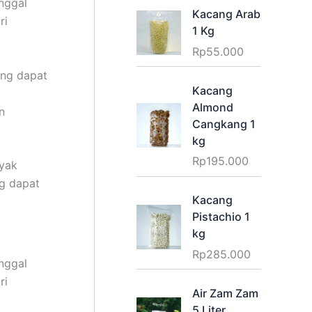
nggal
Kacang Arab
ri
1 Kg
Rp
55.000
ang dapat
Kacang
Almond
n
Cangkang 1
kg
Rp
195.000
yak
g dapat
Kacang
Pistachio 1
kg
Rp
285.000
nggal
ri
Air Zam Zam
5 Liter