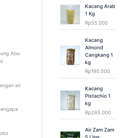
Kacang Arab
1 Kg
Rp
55.000
Kacang
Almond
unung Abu
Cangkang 1
ni
kg
Rp
195.000
engan air
Kacang
Pistachio 1
kg
 mengapa
Rp
285.000
Air Zam Zam
toko
5 Liter