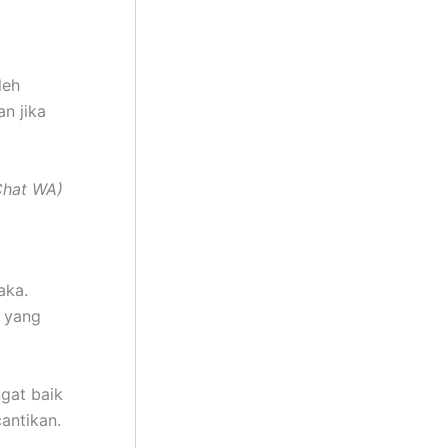
leh
n jika
Chat WA)
aka.
f yang
gat baik
antikan.