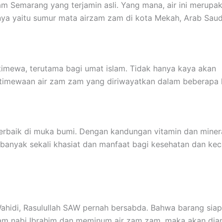
 Semarang yang terjamin asli. Yang mana, air ini merupak
nya yaitu sumur mata airzam zam di kota Mekah, Arab Saud
imewa, terutama bagi umat islam. Tidak hanya kaya akan
istimewaan air zam zam yang diriwayatkan dalam beberapa 
 terbaik di muka bumi. Dengan kandungan vitamin dan miner
 banyak sekali khasiat dan manfaat bagi kesehatan dan kec
Wahidi, Rasulullah SAW pernah bersabda. Bahwa barang sia
kam nabi Ibrahim dan meminum air zam zam, maka akan di