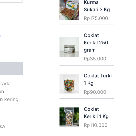
Kurma
Sukari 3 Kg
Rp
175.000
Coklat
k
Kerikil 250
gram
Rp
35.000
Coklat Turki
1 Kg
erada
un
Rp
90.000
n kering.
Coklat
Kerikil 1 Kg
Rp
110.000
isa