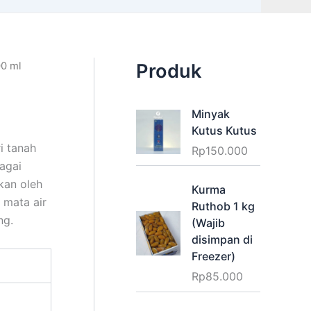
00 ml
Produk
Minyak
Kutus Kutus
i tanah
Rp
150.000
agai
kan oleh
Kurma
 mata air
Ruthob 1 kg
ng.
(Wajib
disimpan di
Freezer)
Rp
85.000