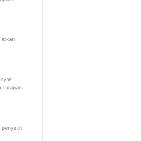
iatkan
anyak
n harapan
 penyakit