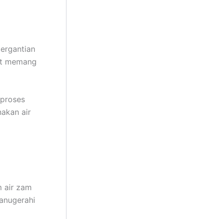
pergantian
lit memang
 proses
akan air
m air zam
anugerahi