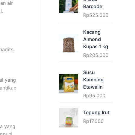
an air
Barcode
i.
Rp
525.000
Kacang
Almond
Kupas 1 kg
hadits:
Rp
205.000
Susu
Kambing
al yang
Etawalin
antikan
Rp
95.000
Tepung Irut
Rp
17.000
pa yang
ampuni