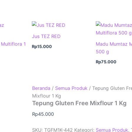
Jus TEZ RED
ultiflora 1
Madu Mumtaz Mu
Rp
15.000
500 g
Rp
75.000
Beranda
/
Semua Produk
/ Tepung Gluten Fr
Mixflour 1 Kg
Tepung Gluten Free Mixflour 1 Kg
Rp
45.000
SKU:
TGFM1K-442
Kategori:
Semua Produk
,