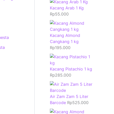
Kacang Arab 1 Kg
Rp
55.000
Kacang Almond
Cangkang 1 kg
sta
Rp
195.000
Kacang Pistachio 1 kg
Rp
285.000
Air Zam Zam 5 Liter
Barcode
Rp
525.000