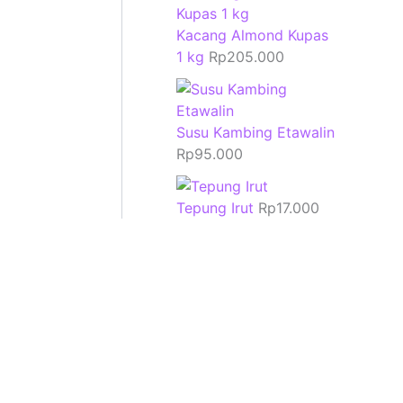
Kacang Almond Kupas
1 kg
Rp
205.000
Susu Kambing Etawalin
Rp
95.000
Tepung Irut
Rp
17.000