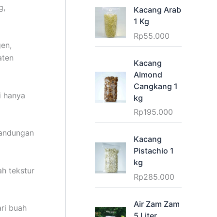
g,
Kacang Arab
1 Kg
Rp
55.000
en,
aten
Kacang
Almond
Cangkang 1
i hanya
kg
Rp
195.000
kandungan
Kacang
Pistachio 1
kg
h tekstur
Rp
285.000
Air Zam Zam
ari buah
5 Liter