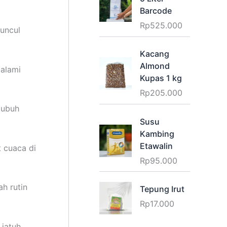
Barcode
Rp
525.000
uncul
Kacang
Almond
 alami
Kupas 1 kg
Rp
205.000
tubuh
Susu
Kambing
Etawalin
 cuaca di
Rp
95.000
ah rutin
Tepung Irut
Rp
17.000
 jatuh