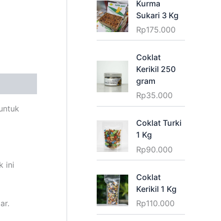
Kurma
Sukari 3 Kg
Rp
175.000
Coklat
Kerikil 250
gram
Rp
35.000
 untuk
Coklat Turki
1 Kg
Rp
90.000
 ini
Coklat
Kerikil 1 Kg
ar.
Rp
110.000