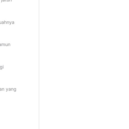
buahnya
namun
gi
an yang