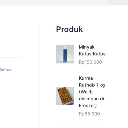
Produk
Minyak
Kutus Kutus
Rp
150.000
Semua
Kurma
Ruthob 1 kg
(Wajib
disimpan di
Freezer)
Rp
85.000