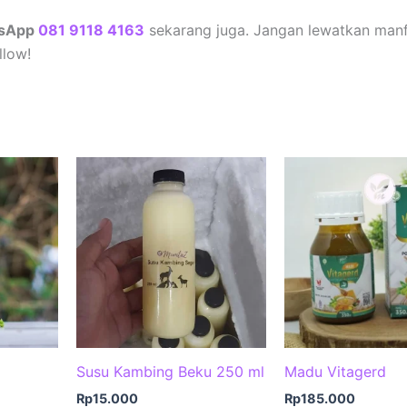
sApp
081 9118 4163
sekarang juga. Jangan lewatkan man
llow!
Susu Kambing Beku 250 ml
Madu Vitagerd
Rp
15.000
Rp
185.000