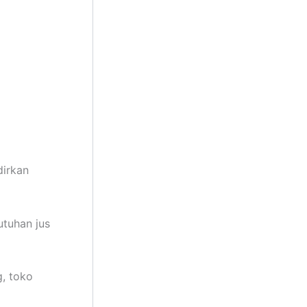
dirkan
utuhan jus
, toko