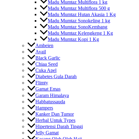
Madu Mumtaz Multiflora 1 kg
Madu Mumtaz Multiflora 500 g
Madu Mumtaz Hutan Akasia 1 Kg
Madu Mumtaz Sonokeling 1 kg
Madu Mumtaz SonoKembang
Madu Mumtaz Kelengkeng 1 Kg
Madu Mumtaz Kopi 1 Kg
Ambeien
Avail
Black Garlic
Chiaa Seed
Cuka Apel
Diabetes Gula Darah
Flimty
Gamat Emas
Garam Himalaya
Habbatussauda
Hampers
Kanker Dan Tumor
Herbal Untuk Types
Hipertensi Darah Tinggi
Jelly Gamat
Kacang Oleh Oleh Haji