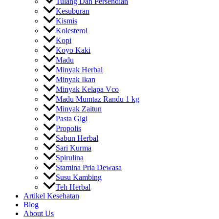
Tulang Dan Persendian
Kesuburan
Kismis
Kolesterol
Kopi
Koyo Kaki
Madu
Minyak Herbal
Minyak Ikan
Minyak Kelapa Vco
Madu Mumtaz Randu 1 kg
Minyak Zaitun
Pasta Gigi
Propolis
Sabun Herbal
Sari Kurma
Spirulina
Stamina Pria Dewasa
Susu Kambing
Teh Herbal
Artikel Kesehatan
Blog
About Us