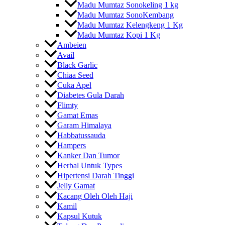
Madu Mumtaz Sonokeling 1 kg
Madu Mumtaz SonoKembang
Madu Mumtaz Kelengkeng 1 Kg
Madu Mumtaz Kopi 1 Kg
Ambeien
Avail
Black Garlic
Chiaa Seed
Cuka Apel
Diabetes Gula Darah
Flimty
Gamat Emas
Garam Himalaya
Habbatussauda
Hampers
Kanker Dan Tumor
Herbal Untuk Types
Hipertensi Darah Tinggi
Jelly Gamat
Kacang Oleh Oleh Haji
Kamil
Kapsul Kutuk