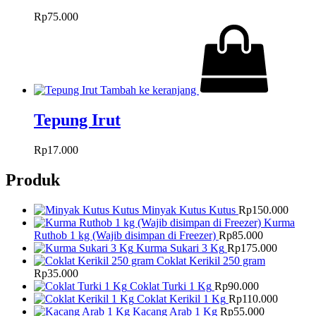
Rp
75.000
Tambah ke keranjang
Tepung Irut
Rp
17.000
Produk
Minyak Kutus Kutus
Rp
150.000
Kurma
Ruthob 1 kg (Wajib disimpan di Freezer)
Rp
85.000
Kurma Sukari 3 Kg
Rp
175.000
Coklat Kerikil 250 gram
Rp
35.000
Coklat Turki 1 Kg
Rp
90.000
Coklat Kerikil 1 Kg
Rp
110.000
Kacang Arab 1 Kg
Rp
55.000