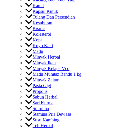
Kamil
Kapsul Kutuk
Tulang Dan Persendian
Kesuburan
Kismis
Kolesterol
Kopi
Koyo Kaki
Madu
Minyak Herbal
Minyak Ikan
Minyak Kelapa Vco
Madu Mumtaz Randu 1 kg
Minyak Zaitun
Pasta Gigi
Propolis
Sabun Herbal
Sari Kurma
Spirulina
Stamina Pria Dewasa
Susu Kambing
Teh Herbal