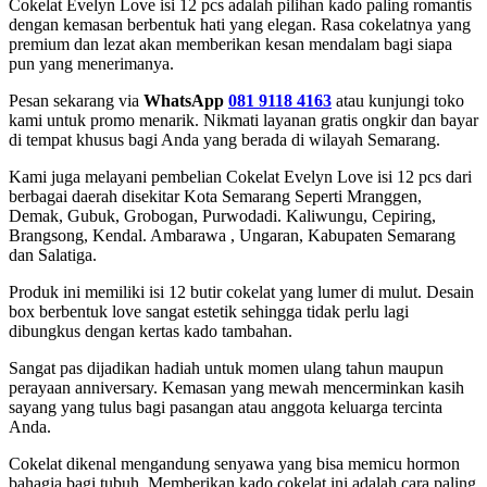
Cokelat Evelyn Love isi 12 pcs adalah pilihan kado paling romantis
dengan kemasan berbentuk hati yang elegan. Rasa cokelatnya yang
premium dan lezat akan memberikan kesan mendalam bagi siapa
pun yang menerimanya.
Pesan sekarang via
WhatsApp
081 9118 4163
atau kunjungi toko
kami untuk promo menarik. Nikmati layanan gratis ongkir dan bayar
di tempat khusus bagi Anda yang berada di wilayah Semarang.
Kami juga melayani pembelian Cokelat Evelyn Love isi 12 pcs dari
berbagai daerah disekitar Kota Semarang Seperti Mranggen,
Demak, Gubuk, Grobogan, Purwodadi. Kaliwungu, Cepiring,
Brangsong, Kendal. Ambarawa , Ungaran, Kabupaten Semarang
dan Salatiga.
Produk ini memiliki isi 12 butir cokelat yang lumer di mulut. Desain
box berbentuk love sangat estetik sehingga tidak perlu lagi
dibungkus dengan kertas kado tambahan.
Sangat pas dijadikan hadiah untuk momen ulang tahun maupun
perayaan anniversary. Kemasan yang mewah mencerminkan kasih
sayang yang tulus bagi pasangan atau anggota keluarga tercinta
Anda.
Cokelat dikenal mengandung senyawa yang bisa memicu hormon
bahagia bagi tubuh. Memberikan kado cokelat ini adalah cara paling