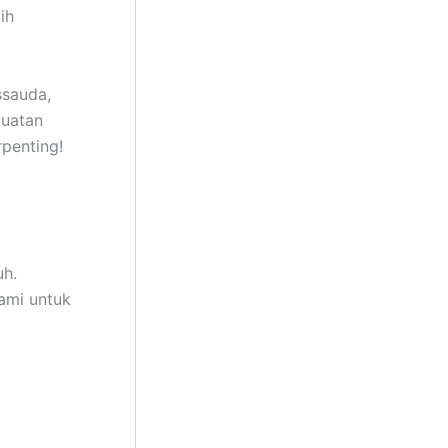
ih
ssauda,
kuatan
penting!
uh.
ami untuk