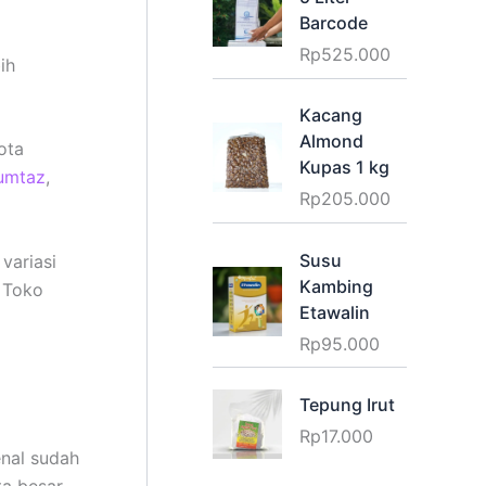
Barcode
Rp
525.000
ih
Kacang
Almond
ota
Kupas 1 kg
umtaz
,
Rp
205.000
Susu
variasi
Kambing
i Toko
Etawalin
Rp
95.000
Tepung Irut
Rp
17.000
nal sudah
ta besar