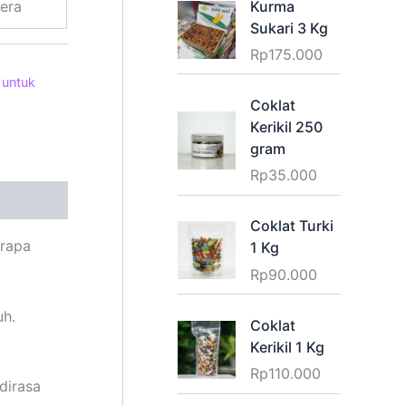
tera
Kurma
Sukari 3 Kg
Rp
175.000
 untuk
Coklat
Kerikil 250
gram
Rp
35.000
Coklat Turki
erapa
1 Kg
Rp
90.000
uh.
Coklat
Kerikil 1 Kg
Rp
110.000
dirasa