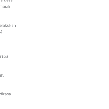
 masih
elakukan
).
erapa
uh.
dirasa