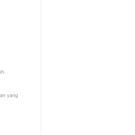
uh.
ran yang