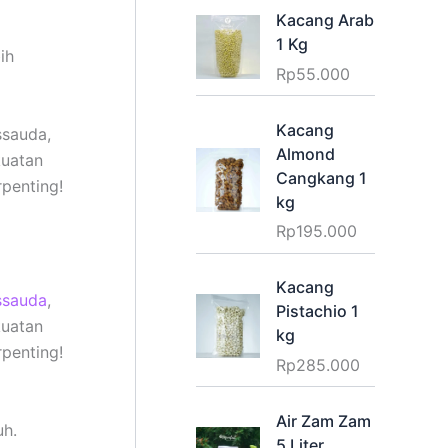
Kacang Arab
1 Kg
ih
Rp
55.000
Kacang
ssauda,
Almond
kuatan
Cangkang 1
penting!
kg
Rp
195.000
Kacang
ssauda
,
Pistachio 1
kuatan
kg
penting!
Rp
285.000
Air Zam Zam
uh.
5 Liter