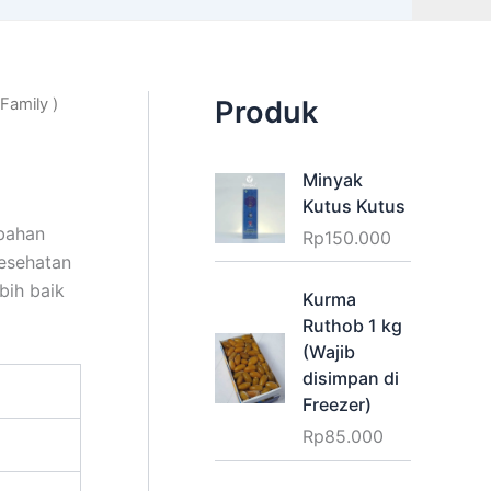
 Family )
Produk
Minyak
Kutus Kutus
bahan
Rp
150.000
esehatan
bih baik
Kurma
Ruthob 1 kg
(Wajib
disimpan di
Freezer)
Rp
85.000