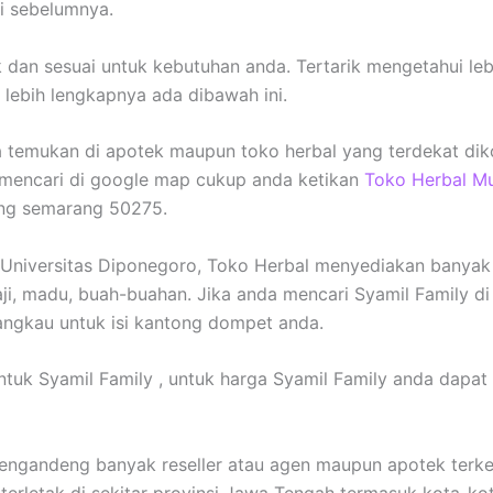
ri sebelumnya.
 dan sesuai untuk kebutuhan anda. Tertarik mengetahui leb
lebih lengkapnya ada dibawah ini.
da temukan di apotek maupun toko herbal yang terdekat dik
 mencari di google map cukup anda ketikan
Toko Herbal M
ang semarang 50275.
 Universitas Diponegoro, Toko Herbal menyediakan banyak 
aji, madu, buah-buahan. Jika anda mencari Syamil Family d
jangkau untuk isi kantong dompet anda.
tuk Syamil Family , untuk harga Syamil Family anda dapat
engandeng banyak reseller atau agen maupun apotek terke
erletak di sekitar provinsi Jawa Tengah termasuk kota-ko