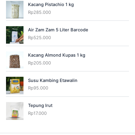
Kacang Pistachio 1 kg
Rp
285.000
Air Zam Zam 5 Liter Barcode
Rp
525.000
Kacang Almond Kupas 1 kg
Rp
205.000
Susu Kambing Etawalin
Rp
95.000
Tepung Irut
Rp
17.000