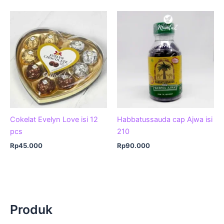
Cokelat Evelyn Love isi 12
Habbatussauda cap Ajwa isi
pcs
210
Rp
45.000
Rp
90.000
Produk