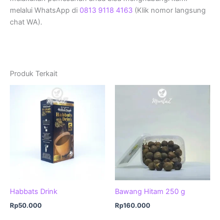
melalui WhatsApp di
0813 9118 4163
(Klik nomor langsung
chat WA).
Produk Terkait
Habbats Drink
Bawang Hitam 250 g
Rp
50.000
Rp
160.000