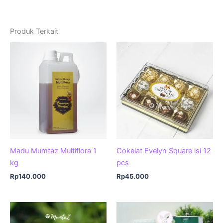
Produk Terkait
Madu Mumtaz Multiflora 1
Cokelat Evelyn Square isi 12
kg
pcs
Rp
140.000
Rp
45.000