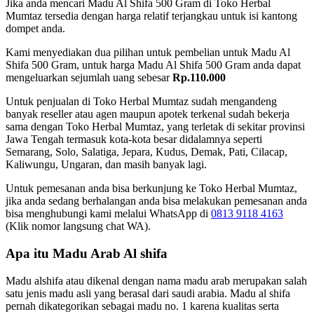
Jika anda mencari Madu Al Shifa 500 Gram di Toko Herbal
Mumtaz tersedia dengan harga relatif terjangkau untuk isi kantong
dompet anda.
Kami menyediakan dua pilihan untuk pembelian untuk Madu Al
Shifa 500 Gram, untuk harga Madu Al Shifa 500 Gram anda dapat
mengeluarkan sejumlah uang sebesar
Rp.110.000
Untuk penjualan di Toko Herbal Mumtaz sudah mengandeng
banyak reseller atau agen maupun apotek terkenal sudah bekerja
sama dengan Toko Herbal Mumtaz, yang terletak di sekitar provinsi
Jawa Tengah termasuk kota-kota besar didalamnya seperti
Semarang, Solo, Salatiga, Jepara, Kudus, Demak, Pati, Cilacap,
Kaliwungu, Ungaran, dan masih banyak lagi.
Untuk pemesanan anda bisa berkunjung ke Toko Herbal Mumtaz,
jika anda sedang berhalangan anda bisa melakukan pemesanan anda
bisa menghubungi kami melalui WhatsApp di
0813 9118 4163
(Klik nomor langsung chat WA).
Apa itu Madu Arab Al shifa
Madu alshifa atau dikenal dengan nama madu arab merupakan salah
satu jenis madu asli yang berasal dari saudi arabia. Madu al shifa
pernah dikategorikan sebagai madu no. 1 karena kualitas serta