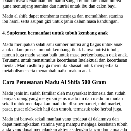
Dalam masa kehamilan, ibu hamil sangat butuh tambahan nutrisi
guna menunjang stamina dan nutrisi untuk ibu dan calon bayi.
Madu al shifa dapat membantu menjaga dan memulihkan stamina
ibu hamil serta asupan gizi untuk janin dalam masa kandungan.
4. Suplemen bermanfaat untuk tubuh kembang anak
Madu merupakan salah satu sumber nutrisi ang bagus untuk anak
anak dalam proses tumbuh kembang. tidak hanya nutrisi tubuh,
namun juga madu sangat baik untuk masa perkembangan otak anak.
Terutama untuk menstimulus kecerdasan Intelektual dan kecerdasan
mental. Madu aslhifa juga memiliki khasiat untuk memperbaiki
metabolisme serta menambah nafsu makan anak
Cara Pemesanan Madu Al Shifa 500 Gram
Madu jenis ini sudah familiar oleh masyarakat indonesia dan sudah
banyak orang yang menyukai jenis madu ini dan madu ini mudah
sekali untuk mendapatkan madu ini di supermarket, mini market,
pasar, pusat oleh-oleh haji dan umroh, termasuk toko herbal juga.
Madu ini banyak sekali manfaat yang terdapat di dalamnya dan
dapat meningkatkan stamina yang mampu menjaga kesehatan tubuh
anda yang dapat menjalankan aktivitas dengan lancar dan tanpa ada