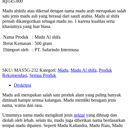
Rp
145.000
Madu alshifa atau dikenal dengan nama madu arab merupakan salah
satu jenis madu asli yang berasal dari saudi arabia. Madu al shifa
pernah dikategorikan sebagai madu no. 1 karena kualitas serta
khasiatnya yang luar biasa.
Nama Produk
: Madu Al shifa
Berat Kemasan
: 500 gram
Diimport oleh
: PT. Safarindo Intermusa
SKU:
MAS5G-232
Kategori:
Madu
,
Madu Al shifa
,
Produk
Rekomendasi
,
Semua Produk
Deskripsi
Madu asli merupakan salah satu produk alam yang paling banyak
diminati hampir semua kalangan. Madu memliki beragam jenis
nama, warna dan rasa.
Umumnya nama madu mengikuti jenis
nektar
yang dihisap dan
diolah oleh lebah. selain itu, madu juga diberikan nama berdasarkan
tempat madu dipanen. Seperti Madu Kaliandra, Madu Riau, Madu