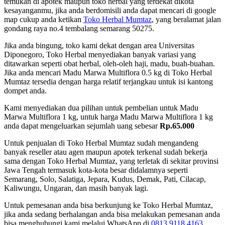
temukan di apotek maupun toko herbal yang terdekat dikota
kesayanganmu, jika anda berdomisili anda dapat mencari di google
map cukup anda ketikan
Toko Herbal Mumtaz
, yang beralamat jalan
gondang raya no.4 tembalang semarang 50275.
Jika anda bingung, toko kami dekat dengan area Universitas
Diponegoro, Toko Herbal menyediakan banyak variasi yang
ditawarkan seperti obat herbal, oleh-oleh haji, madu, buah-buahan.
Jika anda mencari Madu Marwa Multiflora 0.5 kg di Toko Herbal
Mumtaz tersedia dengan harga relatif terjangkau untuk isi kantong
dompet anda.
Kami menyediakan dua pilihan untuk pembelian untuk Madu
Marwa Multiflora 1 kg, untuk harga Madu Marwa Multiflora 1 kg
anda dapat mengeluarkan sejumlah uang sebesar
Rp.65.000
Untuk penjualan di Toko Herbal Mumtaz sudah mengandeng
banyak reseller atau agen maupun apotek terkenal sudah bekerja
sama dengan Toko Herbal Mumtaz, yang terletak di sekitar provinsi
Jawa Tengah termasuk kota-kota besar didalamnya seperti
Semarang, Solo, Salatiga, Jepara, Kudus, Demak, Pati, Cilacap,
Kaliwungu, Ungaran, dan masih banyak lagi.
Untuk pemesanan anda bisa berkunjung ke Toko Herbal Mumtaz,
jika anda sedang berhalangan anda bisa melakukan pemesanan anda
bisa menghubungi kami melalui WhatsApp di
0813 9118 4163