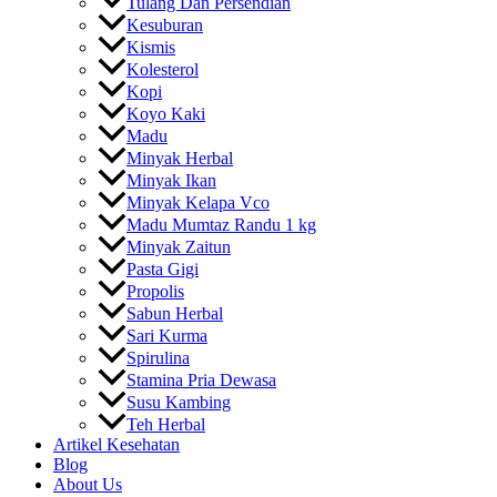
Tulang Dan Persendian
Kesuburan
Kismis
Kolesterol
Kopi
Koyo Kaki
Madu
Minyak Herbal
Minyak Ikan
Minyak Kelapa Vco
Madu Mumtaz Randu 1 kg
Minyak Zaitun
Pasta Gigi
Propolis
Sabun Herbal
Sari Kurma
Spirulina
Stamina Pria Dewasa
Susu Kambing
Teh Herbal
Artikel Kesehatan
Blog
About Us