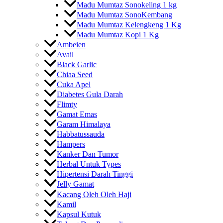
Madu Mumtaz Sonokeling 1 kg
Madu Mumtaz SonoKembang
Madu Mumtaz Kelengkeng 1 Kg
Madu Mumtaz Kopi 1 Kg
Ambeien
Avail
Black Garlic
Chiaa Seed
Cuka Apel
Diabetes Gula Darah
Flimty
Gamat Emas
Garam Himalaya
Habbatussauda
Hampers
Kanker Dan Tumor
Herbal Untuk Types
Hipertensi Darah Tinggi
Jelly Gamat
Kacang Oleh Oleh Haji
Kamil
Kapsul Kutuk