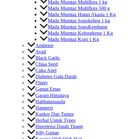
Madu Mumtaz Multiflora 1 kg
Madu Mumtaz Multiflora 500 g
Madu Mumtaz Hutan Akasia 1 Kg
Madu Mumtaz Sonokeling 1 kg
Madu Mumtaz SonoKembang
Madu Mumtaz Kelengkeng 1 Kg
Madu Mumtaz Kopi 1 Kg
Ambeien
Avail
Black Garlic
Chiaa Seed
Cuka Apel
Diabetes Gula Darah
Flimty
Gamat Emas
Garam Himalaya
Habbatussauda
Hampers
Kanker Dan Tumor
Herbal Untuk Types
Hipertensi Darah Tinggi
Jelly Gamat
Kacang Oleh Oleh Haji