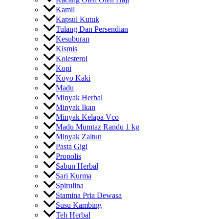
Kamil
Kapsul Kutuk
Tulang Dan Persendian
Kesuburan
Kismis
Kolesterol
Kopi
Koyo Kaki
Madu
Minyak Herbal
Minyak Ikan
Minyak Kelapa Vco
Madu Mumtaz Randu 1 kg
Minyak Zaitun
Pasta Gigi
Propolis
Sabun Herbal
Sari Kurma
Spirulina
Stamina Pria Dewasa
Susu Kambing
Teh Herbal