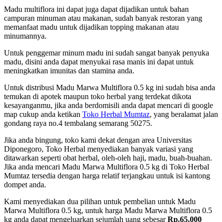
Madu multiflora ini dapat juga dapat dijadikan untuk bahan
campuran minuman atau makanan, sudah banyak restoran yang
memanfaat madu untuk dijadikan topping makanan atau
minumannya.
Untuk penggemar minum madu ini sudah sangat banyak penyuka
madu, disini anda dapat menyukai rasa manis ini dapat untuk
meningkatkan imunitas dan stamina anda.
Untuk distribusi Madu Marwa Multiflora 0.5 kg ini sudah bisa anda
temukan di apotek maupun toko herbal yang terdekat dikota
kesayanganmu, jika anda berdomisili anda dapat mencari di google
map cukup anda ketikan
Toko Herbal Mumtaz
, yang beralamat jalan
gondang raya no.4 tembalang semarang 50275.
Jika anda bingung, toko kami dekat dengan area Universitas
Diponegoro, Toko Herbal menyediakan banyak variasi yang
ditawarkan seperti obat herbal, oleh-oleh haji, madu, buah-buahan.
Jika anda mencari Madu Marwa Multiflora 0.5 kg di Toko Herbal
Mumtaz tersedia dengan harga relatif terjangkau untuk isi kantong
dompet anda.
Kami menyediakan dua pilihan untuk pembelian untuk Madu
Marwa Multiflora 0.5 kg, untuk harga Madu Marwa Multiflora 0.5
kg anda dapat mengeluarkan sejumlah uang sebesar
Rp.65.000