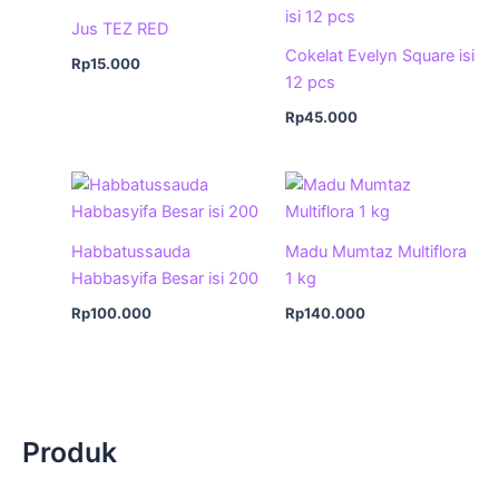
Jus TEZ RED
Cokelat Evelyn Square isi
Rp
15.000
12 pcs
Rp
45.000
Habbatussauda
Madu Mumtaz Multiflora
Habbasyifa Besar isi 200
1 kg
Rp
100.000
Rp
140.000
Produk