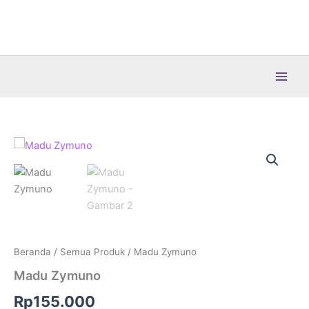
Lewati
ke
konten
Beranda
/
Semua Produk
/ Madu Zymuno
Madu Zymuno
Rp
155.000