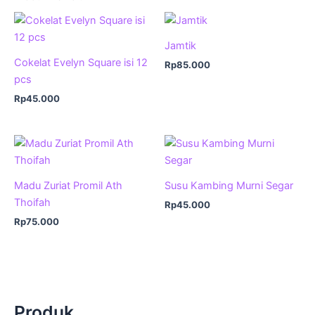
Jamtik
Cokelat Evelyn Square isi 12
Rp
85.000
pcs
Rp
45.000
Madu Zuriat Promil Ath
Susu Kambing Murni Segar
Thoifah
Rp
45.000
Rp
75.000
Produk