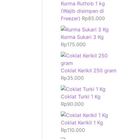
Kurma Ruthob 1 kg
(Wajib disimpan di
Freezer)
Rp
85.000
Kurma Sukari 3 Kg
Rp
175.000
Coklat Kerikil 250 gram
Rp
35.000
Coklat Turki 1 Kg
Rp
90.000
Coklat Kerikil 1 Kg
Rp
110.000