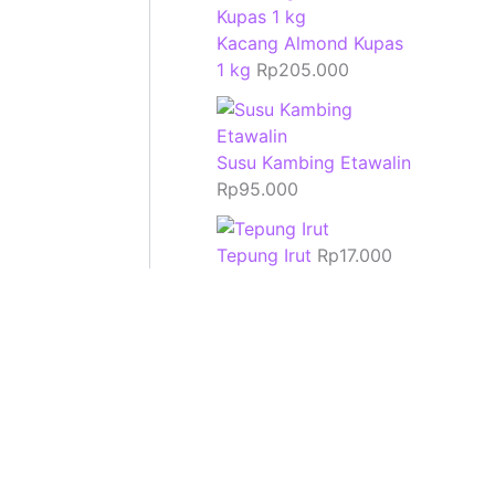
Kacang Almond Kupas
1 kg
Rp
205.000
Susu Kambing Etawalin
Rp
95.000
Tepung Irut
Rp
17.000