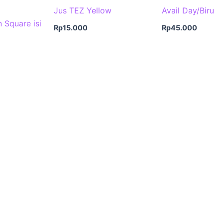
Jus TEZ Yellow
Avail Day/Biru
 Square isi
Rp
15.000
Rp
45.000