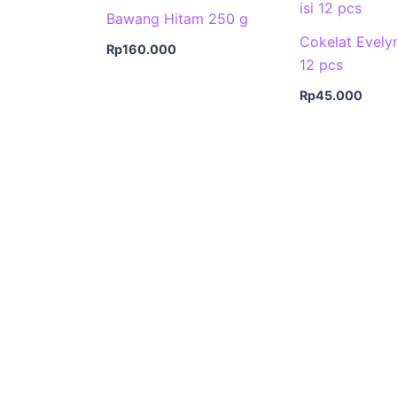
Bawang Hitam 250 g
Cokelat Evelyn
Rp
160.000
12 pcs
Rp
45.000