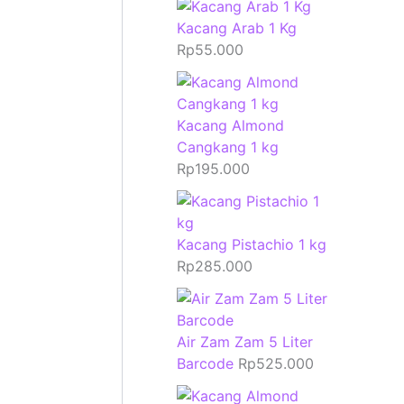
Kacang Arab 1 Kg
Rp
55.000
Kacang Almond
Cangkang 1 kg
Rp
195.000
Kacang Pistachio 1 kg
Rp
285.000
Air Zam Zam 5 Liter
Barcode
Rp
525.000