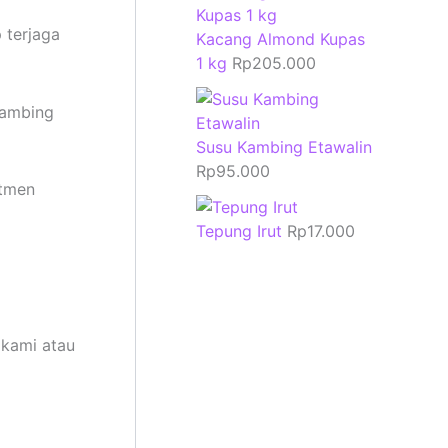
 terjaga
Kacang Almond Kupas
1 kg
Rp
205.000
kambing
Susu Kambing Etawalin
Rp
95.000
itmen
Tepung Irut
Rp
17.000
 kami atau