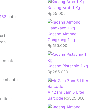
Kacang Arab 1 Kg
Rp
55.000
4163
untuk
Kacang Almond
erti
Cangkang 1 kg
ran,
Rp
195.000
t cocok
Kacang Pistachio 1 kg
Rp
285.000
f membantu
Air Zam Zam 5 Liter
Barcode
Rp
525.000
n tidak