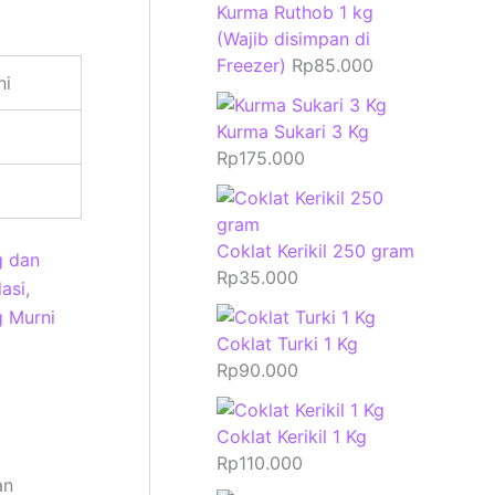
Kurma Ruthob 1 kg
(Wajib disimpan di
Freezer)
Rp
85.000
ni
Kurma Sukari 3 Kg
Rp
175.000
Coklat Kerikil 250 gram
g dan
Rp
35.000
asi
,
 Murni
Coklat Turki 1 Kg
Rp
90.000
Coklat Kerikil 1 Kg
Rp
110.000
an