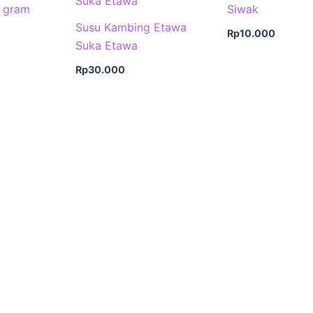
0 gram
Siwak
Susu Kambing Etawa
Rp
10.000
Suka Etawa
Rp
30.000