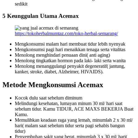
sedikit
5 Keunggulan Utama Acemax
https://tokoherbalmumtaz.com/toko-herbal-semarang/
Mengkonsumsi malam hari membuat tidur lebih nyenyak
Mengkonsumsi pagi hari menaikkan tenaga serta vitalitas
Menolong menghindari penuaan dini( anti aging)
Menolong tingkatkan hormon pada laki- laki serta wanita
Menolong menanggulangi penyakit degeneratif( jantung,
kanker, stroke, diabet, Alzheimer, HIVAIDS).
Metode Mengkonsumsi Acemax
Kocok dulu saat sebelum diminum
Melindungi kesehatan, lumayan minum 30 ml/ hari saat
sebelum tidur. Kamu TIDUR, ACE MAXS BEKERJA Buat
Kamu.
Memulihkan keadaan raga yang lemah, minumlah 2 x 30 ml/
hari( malam saat sebelum tidur serta pagi sehabis bangun
tidur)
Penyembuhan sakit yang berat, minumlah 3 x 30 ml/ hari(