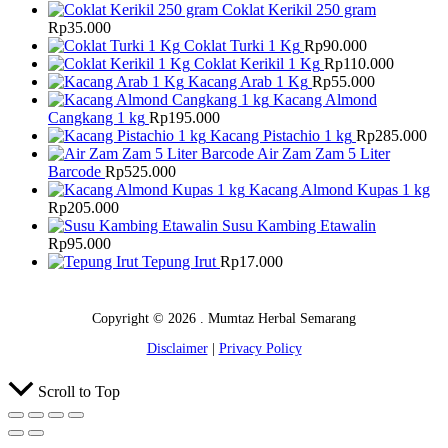
Coklat Kerikil 250 gram
Rp
35.000
Coklat Turki 1 Kg
Rp
90.000
Coklat Kerikil 1 Kg
Rp
110.000
Kacang Arab 1 Kg
Rp
55.000
Kacang Almond
Cangkang 1 kg
Rp
195.000
Kacang Pistachio 1 kg
Rp
285.000
Air Zam Zam 5 Liter
Barcode
Rp
525.000
Kacang Almond Kupas 1 kg
Rp
205.000
Susu Kambing Etawalin
Rp
95.000
Tepung Irut
Rp
17.000
Copyright © 2026 . Mumtaz Herbal Semarang
Disclaimer
|
Privacy Policy
Scroll to Top