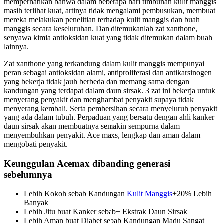
memperhatikan bahwa dalam beberapa hari timbunan kulit manggis
masih terlihat kuat, artinya tidak mengalami pembusukan, membuat
mereka melakukan penelitian terhadap kulit manggis dan buah
manggis secara keseluruhan. Dan ditemukanlah zat xanthone,
senyawa kimia antioksidan kuat yang tidak ditemukan dalam buah
lainnya.
Zat xanthone yang terkandung dalam kulit manggis mempunyai
peran sebagai antioksidan alami, antiproliferasi dan antikarsinogen
yang bekerja tidak jauh berbeda dan memang sama dengan
kandungan yang terdapat dalam daun sirsak. 3 zat ini bekerja untuk
menyerang penyakit dan menghambat penyakit supaya tidak
menyerang kembali. Serta pembersihan secara menyeluruh penyakit
yang ada dalam tubuh. Perpaduan yang bersatu dengan ahli kanker
daun sirsak akan membuatnya semakin sempurna dalam
menyembuhkan penyakit. Ace maxs, lengkap dan aman dalam
mengobati penyakit.
Keunggulan Acemax dibanding generasi
sebelumnya
Lebih Kokoh sebab Kandungan
Kulit Manggis
+20% Lebih
Banyak
Lebih Jitu buat Kanker sebab+ Ekstrak Daun Sirsak
Lebih Aman buat Diabet sebab Kandungan Madu Sangat