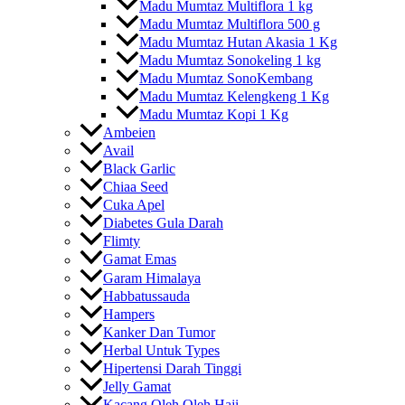
Madu Mumtaz Multiflora 1 kg
Madu Mumtaz Multiflora 500 g
Madu Mumtaz Hutan Akasia 1 Kg
Madu Mumtaz Sonokeling 1 kg
Madu Mumtaz SonoKembang
Madu Mumtaz Kelengkeng 1 Kg
Madu Mumtaz Kopi 1 Kg
Ambeien
Avail
Black Garlic
Chiaa Seed
Cuka Apel
Diabetes Gula Darah
Flimty
Gamat Emas
Garam Himalaya
Habbatussauda
Hampers
Kanker Dan Tumor
Herbal Untuk Types
Hipertensi Darah Tinggi
Jelly Gamat
Kacang Oleh Oleh Haji