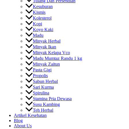
Tulang Dan Persendian
Kesuburan
Kismis
Kolesterol
Kopi
Koyo Kaki
Madu
Minyak Herbal
Minyak Ikan
Minyak Kelapa Vco
Madu Mumtaz Randu 1 kg
Minyak Zaitun
Pasta Gigi
Propolis
Sabun Herbal
Sari Kurma
Spirulina
Stamina Pria Dewasa
Susu Kambing
Teh Herbal
Artikel Kesehatan
Blog
About Us