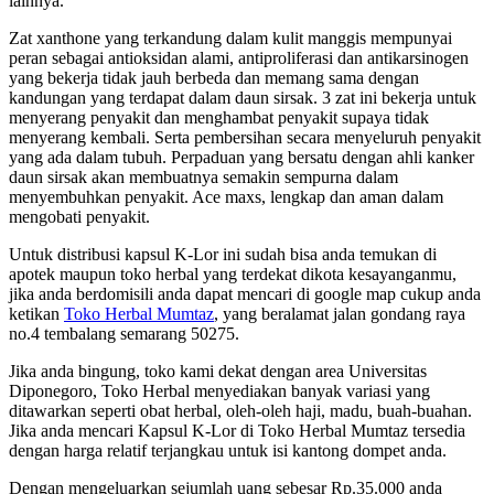
lainnya.
Zat xanthone yang terkandung dalam kulit manggis mempunyai
peran sebagai antioksidan alami, antiproliferasi dan antikarsinogen
yang bekerja tidak jauh berbeda dan memang sama dengan
kandungan yang terdapat dalam daun sirsak. 3 zat ini bekerja untuk
menyerang penyakit dan menghambat penyakit supaya tidak
menyerang kembali. Serta pembersihan secara menyeluruh penyakit
yang ada dalam tubuh. Perpaduan yang bersatu dengan ahli kanker
daun sirsak akan membuatnya semakin sempurna dalam
menyembuhkan penyakit. Ace maxs, lengkap dan aman dalam
mengobati penyakit.
Untuk distribusi kapsul K-Lor ini sudah bisa anda temukan di
apotek maupun toko herbal yang terdekat dikota kesayanganmu,
jika anda berdomisili anda dapat mencari di google map cukup anda
ketikan
Toko Herbal Mumtaz
, yang beralamat jalan gondang raya
no.4 tembalang semarang 50275.
Jika anda bingung, toko kami dekat dengan area Universitas
Diponegoro, Toko Herbal menyediakan banyak variasi yang
ditawarkan seperti obat herbal, oleh-oleh haji, madu, buah-buahan.
Jika anda mencari Kapsul K-Lor di Toko Herbal Mumtaz tersedia
dengan harga relatif terjangkau untuk isi kantong dompet anda.
Dengan mengeluarkan sejumlah uang sebesar Rp.35.000 anda