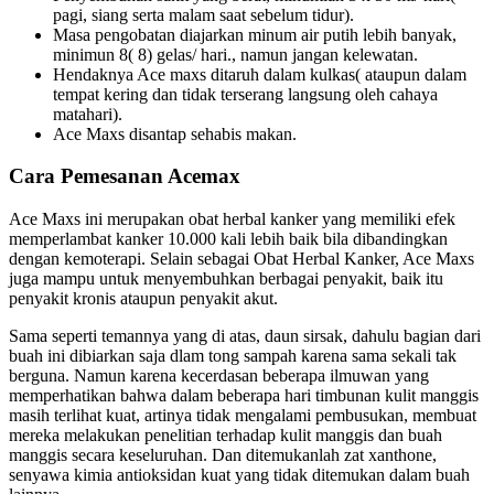
pagi, siang serta malam saat sebelum tidur).
Masa pengobatan diajarkan minum air putih lebih banyak,
minimun 8( 8) gelas/ hari., namun jangan kelewatan.
Hendaknya Ace maxs ditaruh dalam kulkas( ataupun dalam
tempat kering dan tidak terserang langsung oleh cahaya
matahari).
Ace Maxs disantap sehabis makan.
Cara Pemesanan Acemax
Ace Maxs ini merupakan obat herbal kanker yang memiliki efek
memperlambat kanker 10.000 kali lebih baik bila dibandingkan
dengan kemoterapi. Selain sebagai Obat Herbal Kanker, Ace Maxs
juga mampu untuk menyembuhkan berbagai penyakit, baik itu
penyakit kronis ataupun penyakit akut.
Sama seperti temannya yang di atas, daun sirsak, dahulu bagian dari
buah ini dibiarkan saja dlam tong sampah karena sama sekali tak
berguna. Namun karena kecerdasan beberapa ilmuwan yang
memperhatikan bahwa dalam beberapa hari timbunan kulit manggis
masih terlihat kuat, artinya tidak mengalami pembusukan, membuat
mereka melakukan penelitian terhadap kulit manggis dan buah
manggis secara keseluruhan. Dan ditemukanlah zat xanthone,
senyawa kimia antioksidan kuat yang tidak ditemukan dalam buah