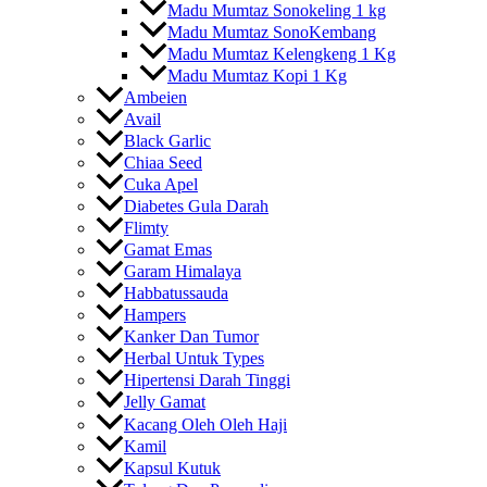
Madu Mumtaz Sonokeling 1 kg
Madu Mumtaz SonoKembang
Madu Mumtaz Kelengkeng 1 Kg
Madu Mumtaz Kopi 1 Kg
Ambeien
Avail
Black Garlic
Chiaa Seed
Cuka Apel
Diabetes Gula Darah
Flimty
Gamat Emas
Garam Himalaya
Habbatussauda
Hampers
Kanker Dan Tumor
Herbal Untuk Types
Hipertensi Darah Tinggi
Jelly Gamat
Kacang Oleh Oleh Haji
Kamil
Kapsul Kutuk