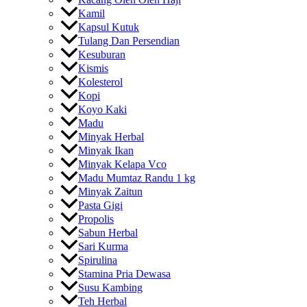
Kamil
Kapsul Kutuk
Tulang Dan Persendian
Kesuburan
Kismis
Kolesterol
Kopi
Koyo Kaki
Madu
Minyak Herbal
Minyak Ikan
Minyak Kelapa Vco
Madu Mumtaz Randu 1 kg
Minyak Zaitun
Pasta Gigi
Propolis
Sabun Herbal
Sari Kurma
Spirulina
Stamina Pria Dewasa
Susu Kambing
Teh Herbal