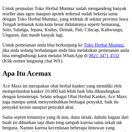
Untuk penjualan Toko Herbal Mumtaz sudah mengandeng banyak
reseller atau agen maupun apotek terkenal sudah bekerja sama
dengan Toko Herbal Mumtaz, yang terletak di sekitar provinsi Jawa
Tengah termasuk kota-kota besar didalamnya seperti Semarang,
Solo, Salatiga, Jepara, Kudus, Demak, Pati, Cilacap, Kaliwungu,
Ungaran, dan masih banyak lagi.
Untuk pemesanan anda bisa berkunjung ke
Toko Herbal Mumtaz
,
jika anda sedang berhalangan anda bisa melakukan pemesanan anda
bisa menghubungi kami melalui WhatsApp di
0821 3471 4532
(Klik nomor langsung chat WA).
Apa Itu Acemax
Ace Maxs ini merupakan obat herbal kanker yang memiliki efek
memperlambat kanker 10.000 kali lebih baik bila dibandingkan
dengan kemoterapi. Selain sebagai Obat Herbal Kanker, Ace Maxs
juga mampu untuk menyembuhkan berbagai penyakit, baik itu
penyakit kronis ataupun penyakit akut.
Sama seperti temannya yang di atas, daun sirsak, dahulu bagian dari
buah ini dibiarkan saja dlam tong sampah karena sama sekali tak
berguna. Namun karena kecerdasan beberapa ilmuwan yang