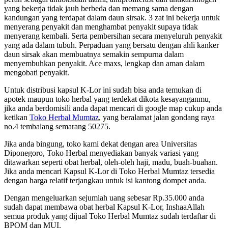
yang bekerja tidak jauh berbeda dan memang sama dengan
kandungan yang terdapat dalam daun sirsak. 3 zat ini bekerja untuk
menyerang penyakit dan menghambat penyakit supaya tidak
menyerang kembali. Serta pembersihan secara menyeluruh penyakit
yang ada dalam tubuh. Perpaduan yang bersatu dengan ahli kanker
daun sirsak akan membuatnya semakin sempurna dalam
menyembuhkan penyakit. Ace maxs, lengkap dan aman dalam
mengobati penyakit.
Untuk distribusi kapsul K-Lor ini sudah bisa anda temukan di
apotek maupun toko herbal yang terdekat dikota kesayanganmu,
jika anda berdomisili anda dapat mencari di google map cukup anda
ketikan
Toko Herbal Mumtaz
, yang beralamat jalan gondang raya
no.4 tembalang semarang 50275.
Jika anda bingung, toko kami dekat dengan area Universitas
Diponegoro, Toko Herbal menyediakan banyak variasi yang
ditawarkan seperti obat herbal, oleh-oleh haji, madu, buah-buahan.
Jika anda mencari Kapsul K-Lor di Toko Herbal Mumtaz tersedia
dengan harga relatif terjangkau untuk isi kantong dompet anda.
Dengan mengeluarkan sejumlah uang sebesar Rp.35.000 anda
sudah dapat membawa obat herbal Kapsul K-Lor, InshaaAllah
semua produk yang dijual Toko Herbal Mumtaz sudah terdaftar di
BPOM dan MUI.