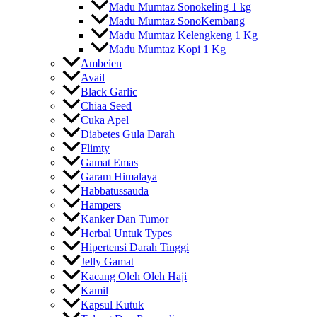
Madu Mumtaz Sonokeling 1 kg
Madu Mumtaz SonoKembang
Madu Mumtaz Kelengkeng 1 Kg
Madu Mumtaz Kopi 1 Kg
Ambeien
Avail
Black Garlic
Chiaa Seed
Cuka Apel
Diabetes Gula Darah
Flimty
Gamat Emas
Garam Himalaya
Habbatussauda
Hampers
Kanker Dan Tumor
Herbal Untuk Types
Hipertensi Darah Tinggi
Jelly Gamat
Kacang Oleh Oleh Haji
Kamil
Kapsul Kutuk