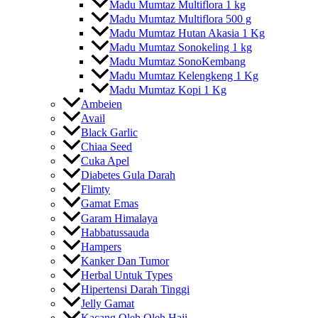
Madu Mumtaz Multiflora 1 kg
Madu Mumtaz Multiflora 500 g
Madu Mumtaz Hutan Akasia 1 Kg
Madu Mumtaz Sonokeling 1 kg
Madu Mumtaz SonoKembang
Madu Mumtaz Kelengkeng 1 Kg
Madu Mumtaz Kopi 1 Kg
Ambeien
Avail
Black Garlic
Chiaa Seed
Cuka Apel
Diabetes Gula Darah
Flimty
Gamat Emas
Garam Himalaya
Habbatussauda
Hampers
Kanker Dan Tumor
Herbal Untuk Types
Hipertensi Darah Tinggi
Jelly Gamat
Kacang Oleh Oleh Haji