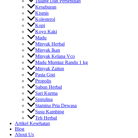
Tulang Dan Persendian
Kesuburan
Kismis
Kolesterol
Kopi
Koyo Kaki
Madu
Minyak Herbal
Minyak Ikan
Minyak Kelapa Vco
Madu Mumtaz Randu 1 kg
Minyak Zaitun
Pasta Gigi
Propolis
Sabun Herbal
Sari Kurma
Spirulina
Stamina Pria Dewasa
Susu Kambing
Teh Herbal
Artikel Kesehatan
Blog
About Us