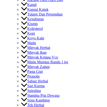
Kamil
Kapsul Kutuk
Tulang Dan Persendian
Kesuburan
Kismis
Kolesterol
Kopi
Koyo Kaki
Madu
Minyak Herbal
Minyak Ikan
Minyak Kelapa Vco
Madu Mumtaz Randu 1 kg
Minyak Zaitun
Pasta Gigi
Propolis
Sabun Herbal
Sari Kurma
Spirulina
Stamina Pria Dewasa
Susu Kambing
Teh Herbal