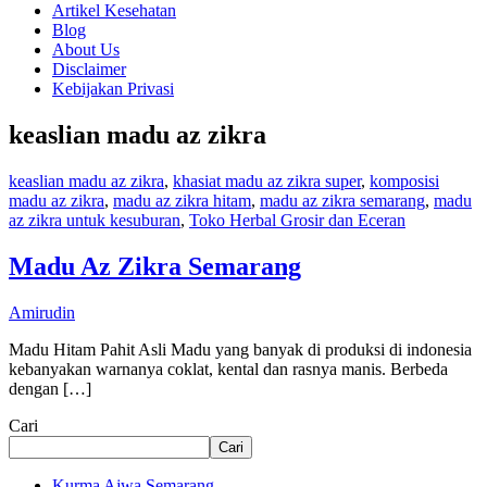
Artikel Kesehatan
Blog
About Us
Disclaimer
Kebijakan Privasi
keaslian madu az zikra
keaslian madu az zikra
,
khasiat madu az zikra super
,
komposisi
madu az zikra
,
madu az zikra hitam
,
madu az zikra semarang
,
madu
az zikra untuk kesuburan
,
Toko Herbal Grosir dan Eceran
Madu Az Zikra Semarang
Amirudin
Madu Hitam Pahit Asli Madu yang banyak di produksi di indonesia
kebanyakan warnanya coklat, kental dan rasnya manis. Berbeda
dengan […]
Cari
Cari
Kurma Ajwa Semarang