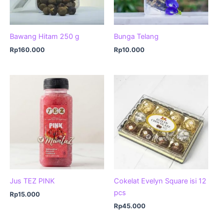
Bawang Hitam 250 g
Bunga Telang
Rp
160.000
Rp
10.000
Jus TEZ PINK
Cokelat Evelyn Square isi 12
pcs
Rp
15.000
Rp
45.000