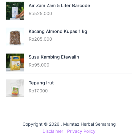
Air Zam Zam 5 Liter Barcode
Rp
525.000
Kacang Almond Kupas 1 kg
Rp
205.000
Susu Kambing Etawalin
Rp
95.000
Tepung Irut
Rp
17.000
Copyright © 2026 . Mumtaz Herbal Semarang
Disclaimer
|
Privacy Policy