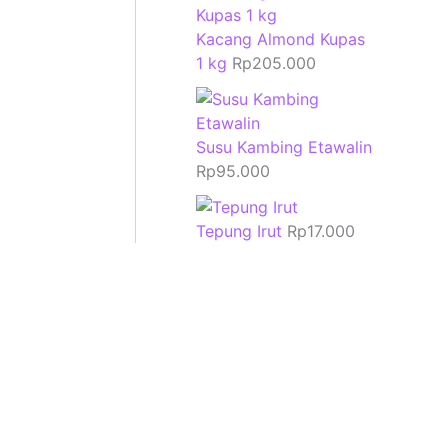
Kacang Almond Kupas
1 kg
Rp
205.000
Susu Kambing Etawalin
Rp
95.000
Tepung Irut
Rp
17.000