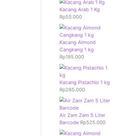
Kacang Arab 1 Kg
Rp
55.000
Kacang Almond
Cangkang 1 kg
Rp
195.000
Kacang Pistachio 1 kg
Rp
285.000
Air Zam Zam 5 Liter
Barcode
Rp
525.000