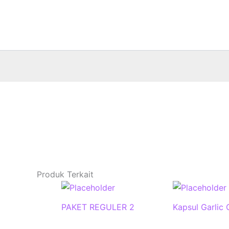
Lewati
ke
konten
Produk Terkait
PAKET REGULER 2
Kapsul Garlic O