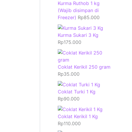
Kurma Ruthob 1 kg
(Wajib disimpan di
Freezer)
Rp
85.000
Kurma Sukari 3 Kg
Rp
175.000
Coklat Kerikil 250 gram
Rp
35.000
Coklat Turki 1 Kg
Rp
90.000
Coklat Kerikil 1 Kg
Rp
110.000