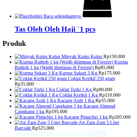
Baca selengkapnya
Tas Oleh Oleh Haji `1 pcs
Produk
Minyak Kutus Kutus
Rp
150.000
Kurma
Ruthob 1 kg (Wajib disimpan di Freezer)
Rp
85.000
Kurma Sukari 3 Kg
Rp
175.000
Coklat Kerikil 250 gram
Rp
35.000
Coklat Turki 1 Kg
Rp
90.000
Coklat Kerikil 1 Kg
Rp
110.000
Kacang Arab 1 Kg
Rp
55.000
Kacang Almond
Cangkang 1 kg
Rp
195.000
Kacang Pistachio 1 kg
Rp
285.000
Air Zam Zam 5 Liter
Barcode
Rp
525.000