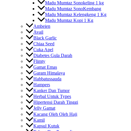
Madu Mumtaz Sonokeling 1 kg
Madu Mumtaz SonoKembang
Madu Mumtaz Kelengkeng 1 Kg
Madu Mumtaz Kopi 1 Kg
Ambeien
Avail
Black Garlic
Chiaa Seed
Cuka Apel
Diabetes Gula Darah
Flimty
Gamat Emas
Garam Himalaya
Habbatussauda
Hampers
Kanker Dan Tumor
Herbal Untuk Types
Hipertensi Darah Tinggi
Jelly Gamat
Kacang Oleh Oleh Haji
Kamil
Kapsul Kutuk