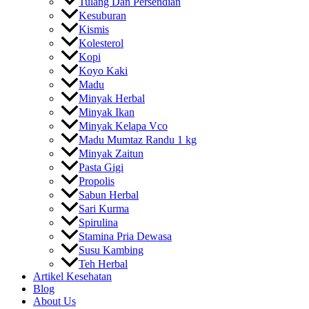
Tulang Dan Persendian
Kesuburan
Kismis
Kolesterol
Kopi
Koyo Kaki
Madu
Minyak Herbal
Minyak Ikan
Minyak Kelapa Vco
Madu Mumtaz Randu 1 kg
Minyak Zaitun
Pasta Gigi
Propolis
Sabun Herbal
Sari Kurma
Spirulina
Stamina Pria Dewasa
Susu Kambing
Teh Herbal
Artikel Kesehatan
Blog
About Us