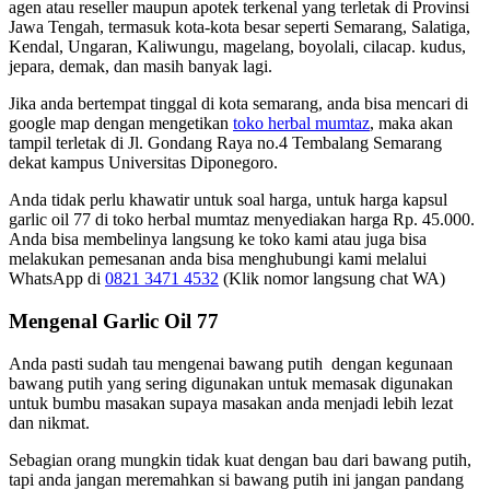
agen atau reseller maupun apotek terkenal yang terletak di Provinsi
Jawa Tengah, termasuk kota-kota besar seperti Semarang, Salatiga,
Kendal, Ungaran, Kaliwungu, magelang, boyolali, cilacap. kudus,
jepara, demak, dan masih banyak lagi.
Jika anda bertempat tinggal di kota semarang, anda bisa mencari di
google map dengan mengetikan
toko herbal mumtaz
, maka akan
tampil terletak di Jl. Gondang Raya no.4 Tembalang Semarang
dekat kampus Universitas Diponegoro.
Anda tidak perlu khawatir untuk soal harga, untuk harga kapsul
garlic oil 77 di toko herbal mumtaz menyediakan harga Rp. 45.000.
Anda bisa membelinya langsung ke toko kami atau juga bisa
melakukan pemesanan anda bisa menghubungi kami melalui
WhatsApp di
0821 3471 4532
(Klik nomor langsung chat WA)
Mengenal Garlic Oil 77
Anda pasti sudah tau mengenai bawang putih dengan kegunaan
bawang putih yang sering digunakan untuk memasak digunakan
untuk bumbu masakan supaya masakan anda menjadi lebih lezat
dan nikmat.
Sebagian orang mungkin tidak kuat dengan bau dari bawang putih,
tapi anda jangan meremahkan si bawang putih ini jangan pandang