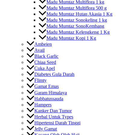
Madu Mumtaz Multiflora 1 kg
Madu Mumtaz Multiflora 500 g
Madu Mumtaz Hutan Akasia 1 Kg
Madu Mumtaz Sonokeling 1 kg
Madu Mumtaz SonoKembang
Madu Mumtaz Kelengkeng 1 Kg
Madu Mumtaz Kopi 1 Kg
Ambeien
Avail
Black Garlic
Chiaa Seed
Cuka Apel
Diabetes Gula Darah
Flimty
Gamat Emas
Garam Himalaya
Habbatussauda
Hampers
Kanker Dan Tumor
Herbal Untuk Types
Hipertensi Darah Tinggi
Jelly Gamat
Kacang Oleh Oleh Haji