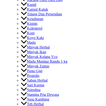
Kamil
Kapsul Kutuk
Tulang Dan Persendian
Kesuburan
Kismis
Kolesterol
Kopi
Koyo Kaki
Madu
Minyak Herbal
Minyak Ikan
Minyak Kelapa Vco
Madu Mumtaz Randu 1 kg
Minyak Zaitun
Pasta Gigi
Propolis
Sabun Herbal
Sari Kurma
Spirulina
Stamina Pria Dewasa
Susu Kambing
Teh Herbal