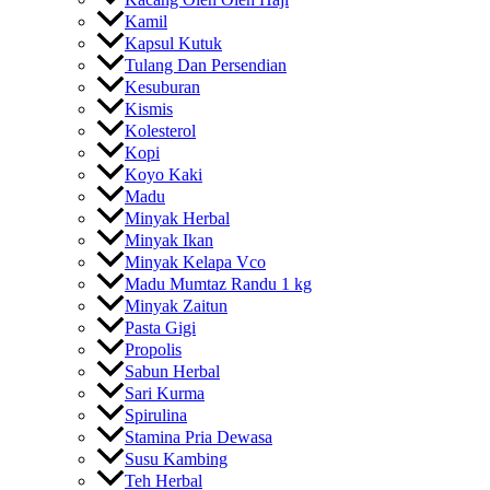
Kamil
Kapsul Kutuk
Tulang Dan Persendian
Kesuburan
Kismis
Kolesterol
Kopi
Koyo Kaki
Madu
Minyak Herbal
Minyak Ikan
Minyak Kelapa Vco
Madu Mumtaz Randu 1 kg
Minyak Zaitun
Pasta Gigi
Propolis
Sabun Herbal
Sari Kurma
Spirulina
Stamina Pria Dewasa
Susu Kambing
Teh Herbal