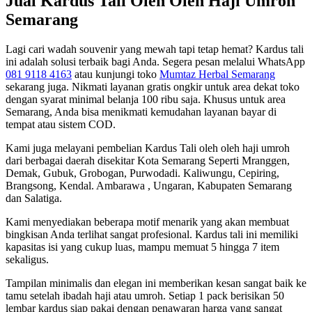
Jual Kardus Tali Oleh Oleh Haji Umroh
Semarang
Lagi cari wadah souvenir yang mewah tapi tetap hemat? Kardus tali
ini adalah solusi terbaik bagi Anda. Segera pesan melalui WhatsApp
081 9118 4163
atau kunjungi toko
Mumtaz Herbal Semarang
sekarang juga. Nikmati layanan gratis ongkir untuk area dekat toko
dengan syarat minimal belanja 100 ribu saja. Khusus untuk area
Semarang, Anda bisa menikmati kemudahan layanan bayar di
tempat atau sistem COD.
Kami juga melayani pembelian Kardus Tali oleh oleh haji umroh
dari berbagai daerah disekitar Kota Semarang Seperti Mranggen,
Demak, Gubuk, Grobogan, Purwodadi. Kaliwungu, Cepiring,
Brangsong, Kendal. Ambarawa , Ungaran, Kabupaten Semarang
dan Salatiga.
Kami menyediakan beberapa motif menarik yang akan membuat
bingkisan Anda terlihat sangat profesional. Kardus tali ini memiliki
kapasitas isi yang cukup luas, mampu memuat 5 hingga 7 item
sekaligus.
Tampilan minimalis dan elegan ini memberikan kesan sangat baik ke
tamu setelah ibadah haji atau umroh. Setiap 1 pack berisikan 50
lembar kardus siap pakai dengan penawaran harga yang sangat