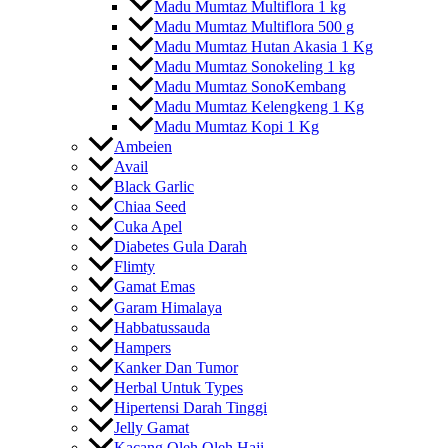
Madu Mumtaz Multiflora 1 kg
Madu Mumtaz Multiflora 500 g
Madu Mumtaz Hutan Akasia 1 Kg
Madu Mumtaz Sonokeling 1 kg
Madu Mumtaz SonoKembang
Madu Mumtaz Kelengkeng 1 Kg
Madu Mumtaz Kopi 1 Kg
Ambeien
Avail
Black Garlic
Chiaa Seed
Cuka Apel
Diabetes Gula Darah
Flimty
Gamat Emas
Garam Himalaya
Habbatussauda
Hampers
Kanker Dan Tumor
Herbal Untuk Types
Hipertensi Darah Tinggi
Jelly Gamat
Kacang Oleh Oleh Haji