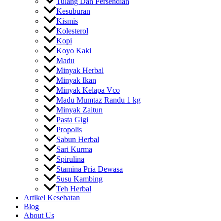
Tulang Dan Persendian
Kesuburan
Kismis
Kolesterol
Kopi
Koyo Kaki
Madu
Minyak Herbal
Minyak Ikan
Minyak Kelapa Vco
Madu Mumtaz Randu 1 kg
Minyak Zaitun
Pasta Gigi
Propolis
Sabun Herbal
Sari Kurma
Spirulina
Stamina Pria Dewasa
Susu Kambing
Teh Herbal
Artikel Kesehatan
Blog
About Us