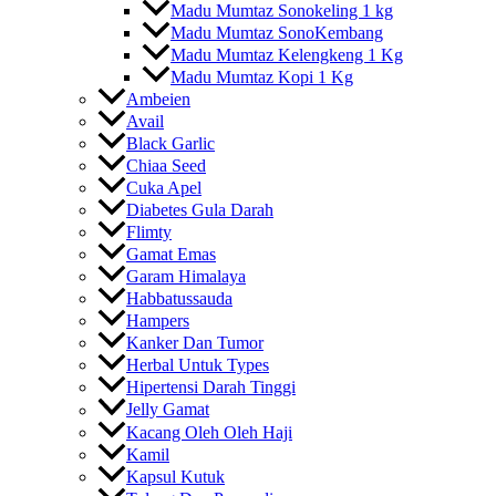
Madu Mumtaz Sonokeling 1 kg
Madu Mumtaz SonoKembang
Madu Mumtaz Kelengkeng 1 Kg
Madu Mumtaz Kopi 1 Kg
Ambeien
Avail
Black Garlic
Chiaa Seed
Cuka Apel
Diabetes Gula Darah
Flimty
Gamat Emas
Garam Himalaya
Habbatussauda
Hampers
Kanker Dan Tumor
Herbal Untuk Types
Hipertensi Darah Tinggi
Jelly Gamat
Kacang Oleh Oleh Haji
Kamil
Kapsul Kutuk