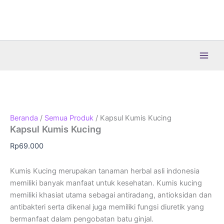
Lewati
ke
konten
Beranda
/
Semua Produk
/ Kapsul Kumis Kucing
Kapsul Kumis Kucing
Rp
69.000
Kumis Kucing merupakan tanaman herbal asli indonesia
memiliki banyak manfaat untuk kesehatan. Kumis kucing
memiliki khasiat utama sebagai antiradang, antioksidan dan
antibakteri serta dikenal juga memiliki fungsi diuretik yang
bermanfaat dalam pengobatan batu ginjal.