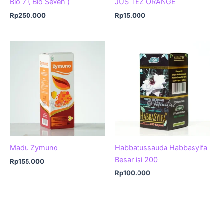
Bio 7 ( Bio Seven )
JUS TEZ ORANGE
Rp
250.000
Rp
15.000
Madu Zymuno
Habbatussauda Habbasyifa
Besar isi 200
Rp
155.000
Rp
100.000