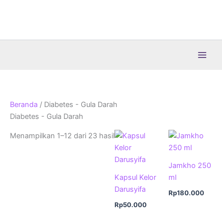
Lewati
ke
konten
Beranda
/ Diabetes - Gula Darah
Diabetes - Gula Darah
Menampilkan 1–12 dari 23 hasil
Jamkho 250
Kapsul Kelor
ml
Darusyifa
Rp
180.000
Rp
50.000