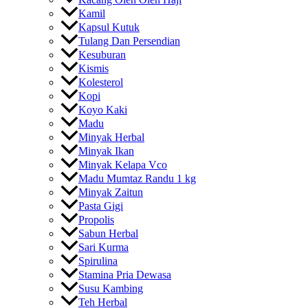
Kamil
Kapsul Kutuk
Tulang Dan Persendian
Kesuburan
Kismis
Kolesterol
Kopi
Koyo Kaki
Madu
Minyak Herbal
Minyak Ikan
Minyak Kelapa Vco
Madu Mumtaz Randu 1 kg
Minyak Zaitun
Pasta Gigi
Propolis
Sabun Herbal
Sari Kurma
Spirulina
Stamina Pria Dewasa
Susu Kambing
Teh Herbal