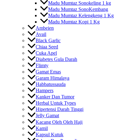
Madu Mumtaz Sonokeling 1 kg
Madu Mumtaz SonoKembang
Madu Mumtaz Kelengkeng 1 Kg
Madu Mumtaz Kopi 1 Kg
Ambeien
Avail
Black Garlic
Chiaa Seed
Cuka Apel
Diabetes Gula Darah
Flimty
Gamat Emas
Garam Himalaya
Habbatussauda
Hampers
Kanker Dan Tumor
Herbal Untuk Types
Hipertensi Darah Tinggi
Jelly Gamat
Kacang Oleh Oleh Haji
Kamil
Kapsul Kutuk