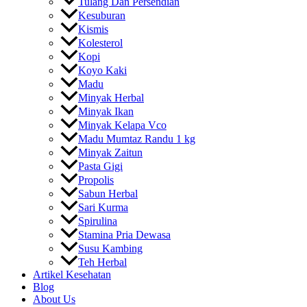
Tulang Dan Persendian
Kesuburan
Kismis
Kolesterol
Kopi
Koyo Kaki
Madu
Minyak Herbal
Minyak Ikan
Minyak Kelapa Vco
Madu Mumtaz Randu 1 kg
Minyak Zaitun
Pasta Gigi
Propolis
Sabun Herbal
Sari Kurma
Spirulina
Stamina Pria Dewasa
Susu Kambing
Teh Herbal
Artikel Kesehatan
Blog
About Us