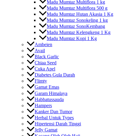
Madu Mumtaz Multiflora 1 kg
Madu Mumtaz Multiflora 500 g
Madu Mumtaz Hutan Akasia 1 Kg
Madu Mumtaz Sonokeling 1 kg
Madu Mumtaz SonoKembang
Madu Mumtaz Kelengkeng 1 Kg
Madu Mumtaz Kopi 1 Kg
Ambeien
Avail
Black Garlic
Chiaa Seed
Cuka Apel
Diabetes Gula Darah
Flimty
Gamat Emas
Garam Himalaya
Habbatussauda
Hampers
Kanker Dan Tumor
Herbal Untuk Types
Hipertensi Darah Tinggi
Jelly Gamat
Kacang Oleh Oleh Haji