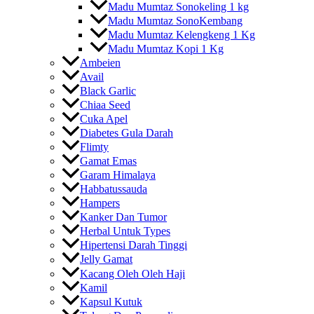
Madu Mumtaz Sonokeling 1 kg
Madu Mumtaz SonoKembang
Madu Mumtaz Kelengkeng 1 Kg
Madu Mumtaz Kopi 1 Kg
Ambeien
Avail
Black Garlic
Chiaa Seed
Cuka Apel
Diabetes Gula Darah
Flimty
Gamat Emas
Garam Himalaya
Habbatussauda
Hampers
Kanker Dan Tumor
Herbal Untuk Types
Hipertensi Darah Tinggi
Jelly Gamat
Kacang Oleh Oleh Haji
Kamil
Kapsul Kutuk