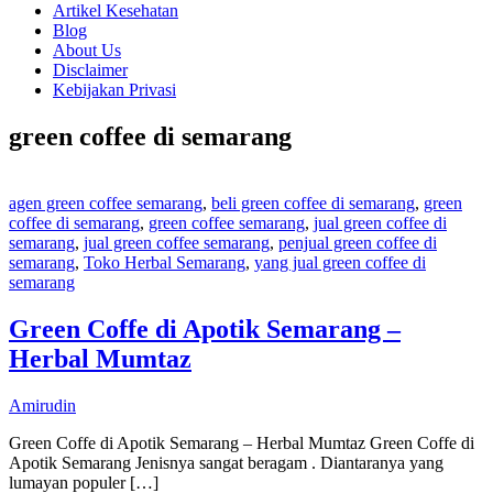
Artikel Kesehatan
Blog
About Us
Disclaimer
Kebijakan Privasi
green coffee di semarang
agen green coffee semarang
,
beli green coffee di semarang
,
green
coffee di semarang
,
green coffee semarang
,
jual green coffee di
semarang
,
jual green coffee semarang
,
penjual green coffee di
semarang
,
Toko Herbal Semarang
,
yang jual green coffee di
semarang
Green Coffe di Apotik Semarang –
Herbal Mumtaz
Amirudin
Green Coffe di Apotik Semarang – Herbal Mumtaz Green Coffe di
Apotik Semarang Jenisnya sangat beragam . Diantaranya yang
lumayan populer […]