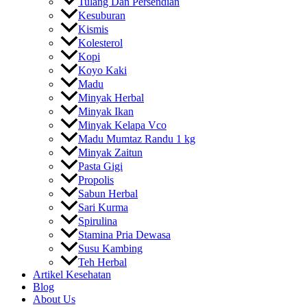
Tulang Dan Persendian
Kesuburan
Kismis
Kolesterol
Kopi
Koyo Kaki
Madu
Minyak Herbal
Minyak Ikan
Minyak Kelapa Vco
Madu Mumtaz Randu 1 kg
Minyak Zaitun
Pasta Gigi
Propolis
Sabun Herbal
Sari Kurma
Spirulina
Stamina Pria Dewasa
Susu Kambing
Teh Herbal
Artikel Kesehatan
Blog
About Us