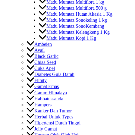
Madu Mumtaz Multiflora 1 kg
Madu Mumtaz Multiflora 500 g
Madu Mumtaz Hutan Akasia 1 Kg
Madu Mumtaz Sonokeling 1 kg
Madu Mumtaz SonoKembang
Madu Mumtaz Kelengkeng 1 Kg
Madu Mumtaz Kopi 1 Kg
Ambeien
Avail
Black Garlic
Chiaa Seed
Cuka Apel
Diabetes Gula Darah
Flimty
Gamat Emas
Garam Himalaya
Habbatussauda
Hampers
Kanker Dan Tumor
Herbal Untuk Types
Hipertensi Darah Tinggi
Jelly Gamat
Kacang Oleh Oleh Haji