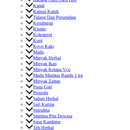
Kamil
Kapsul Kutuk
Tulang Dan Persendian
Kesuburan
Kismis
Kolesterol
Kopi
Koyo Kaki
Madu
Minyak Herbal
Minyak Ikan
Minyak Kelapa Vco
Madu Mumtaz Randu 1 kg
Minyak Zaitun
Pasta Gigi
Propolis
Sabun Herbal
Sari Kurma
Spirulina
Stamina Pria Dewasa
Susu Kambing
Teh Herbal