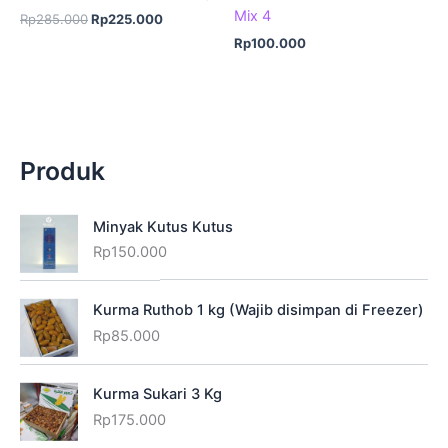
Mix 4
Harga
Harga
Rp
285.000
Rp
225.000
aslinya
saat
Rp
100.000
adalah:
ini
Rp285.000.
adalah:
Rp225.000.
Produk
Minyak Kutus Kutus
Rp
150.000
Kurma Ruthob 1 kg (Wajib disimpan di Freezer)
Rp
85.000
Kurma Sukari 3 Kg
Rp
175.000