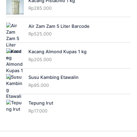
Kacang Pistachio 1 kg
Rp
285.000
Air Zam Zam 5 Liter Barcode
Rp
525.000
Kacang Almond Kupas 1 kg
Rp
205.000
Susu Kambing Etawalin
Rp
95.000
Tepung Irut
Rp
17.000