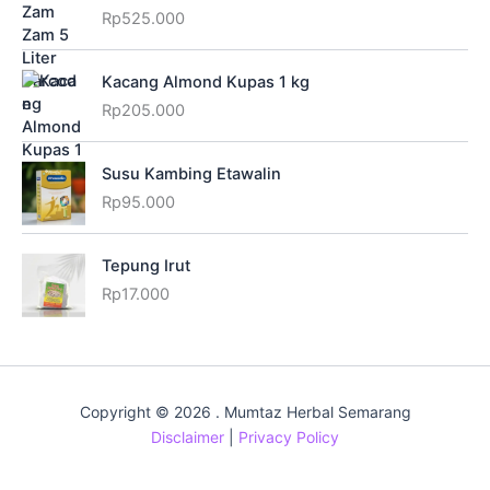
Rp
525.000
Kacang Almond Kupas 1 kg
Rp
205.000
Susu Kambing Etawalin
Rp
95.000
Tepung Irut
Rp
17.000
Copyright © 2026 . Mumtaz Herbal Semarang
Disclaimer
|
Privacy Policy