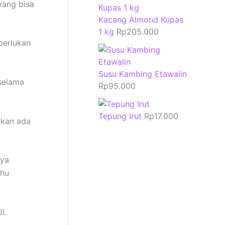
yang bisa
Kacang Almond Kupas
1 kg
Rp
205.000
perlukan
Susu Kambing Etawalin
selama
Rp
95.000
Tepung Irut
Rp
17.000
akan ada
nya
ahu
l.