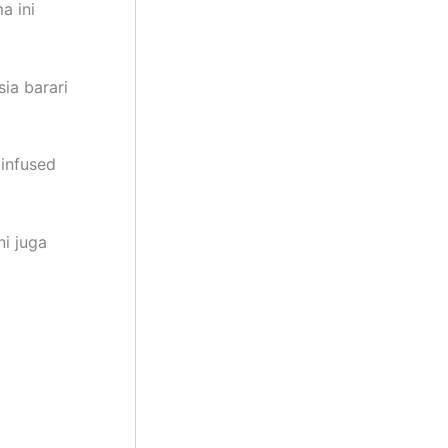
a ini
ia barari
 infused
i juga