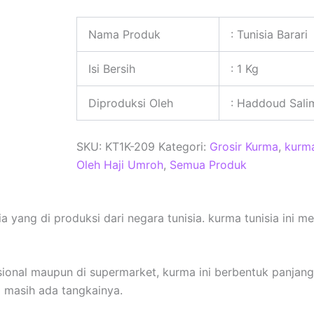
Nama Produk
: Tunisia Barari
Isi Bersih
: 1 Kg
Diproduksi Oleh
: Haddoud Sali
SKU:
KT1K-209
Kategori:
Grosir Kurma
,
kurm
Oleh Haji Umroh
,
Semua Produk
 yang di produksi dari negara tunisia. kurma tunisia ini mem
isional maupun di supermarket, kurma ini berbentuk panjang
l masih ada tangkainya.