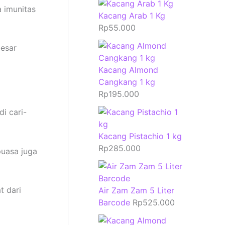
a imunitas
Kacang Arab 1 Kg
Rp
55.000
besar
Kacang Almond
Cangkang 1 kg
Rp
195.000
i cari-
Kacang Pistachio 1 kg
Rp
285.000
puasa juga
t dari
Air Zam Zam 5 Liter
Barcode
Rp
525.000