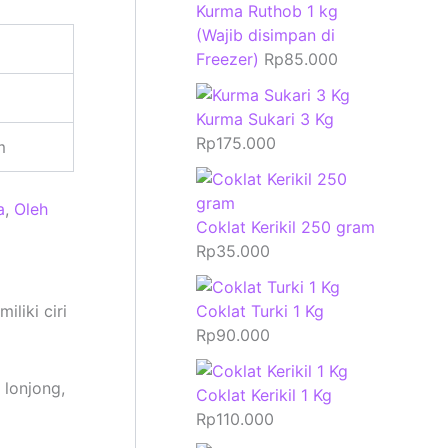
Kurma Ruthob 1 kg
(Wajib disimpan di
Freezer)
Rp
85.000
Kurma Sukari 3 Kg
Rp
175.000
m
a
,
Oleh
Coklat Kerikil 250 gram
Rp
35.000
iliki ciri
Coklat Turki 1 Kg
Rp
90.000
 lonjong,
Coklat Kerikil 1 Kg
Rp
110.000