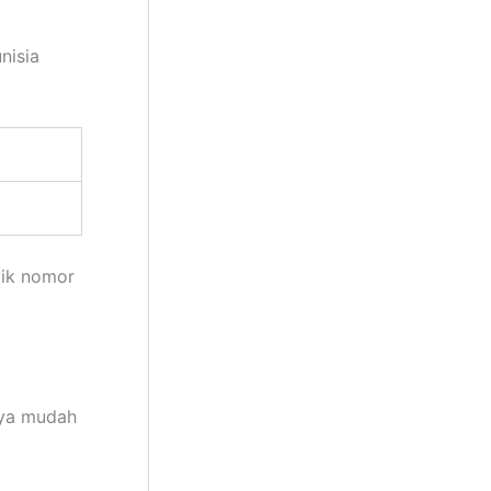
nisia
lik nomor
anya mudah