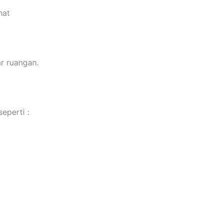
hat
ar ruangan.
eperti :