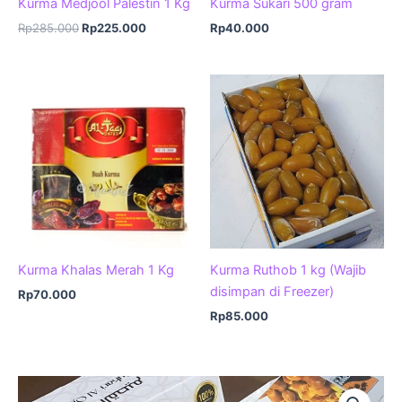
Kurma Medjool Palestin 1 Kg
Kurma Sukari 500 gram
Harga
Harga
Rp
285.000
Rp
225.000
Rp
40.000
aslinya
saat
adalah:
ini
Rp285.000.
adalah:
Rp225.000.
Kurma Khalas Merah 1 Kg
Kurma Ruthob 1 kg (Wajib
disimpan di Freezer)
Rp
70.000
Rp
85.000