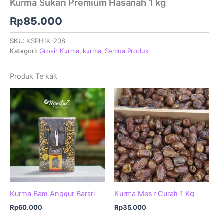
Kurma Sukari Premium Hasanah 1 kg
Rp
85.000
SKU:
KSPH1K-208
Kategori:
Grosir Kurma
,
kurma
,
Semua Produk
Produk Terkait
Kurma Bam Anggur Barari
Kurma Mesir Curah 1 Kg
Rp
60.000
Rp
35.000