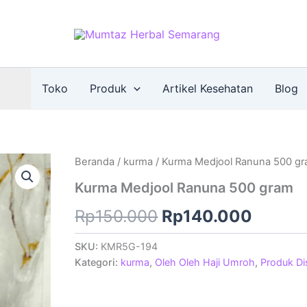
Toko
Produk
Artikel Kesehatan
Blog
Beranda
/
kurma
/ Kurma Medjool Ranuna 500 g
Kurma Medjool Ranuna 500 gram
Harga
Harga
Rp
150.000
Rp
140.000
aslinya
saat
SKU:
KMR5G-194
Kategori:
kurma
,
Oleh Oleh Haji Umroh
,
Produk D
adalah:
ini
Rp150.000.
adalah