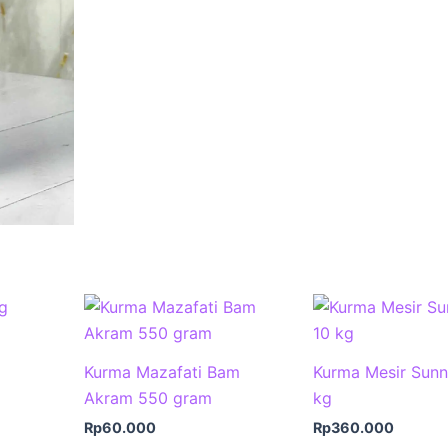
Rp140
Kurma Mazafati Bam
Kurma Mesir Sunn
Akram 550 gram
kg
Rp
60.000
Rp
360.000