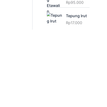
Rp
95.000
Tepung Irut
Rp
17.000