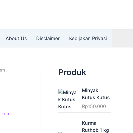
About Us
Disclaimer
Kebijakan Privasi
ram
Produk
Minyak
Kutus Kutus
Rp
150.000
iskon
Kurma
:
Ruthob 1 kg