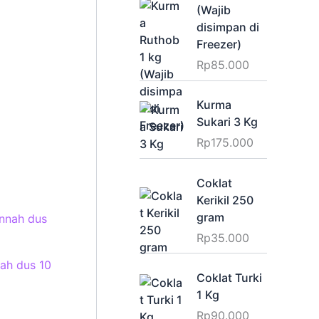
(Wajib
.000.
disimpan di
Freezer)
Rp
85.000
Kurma
Sukari 3 Kg
Rp
175.000
Coklat
Kerikil 250
gram
Rp
35.000
ah dus 10
Coklat Turki
1 Kg
Rp
90.000