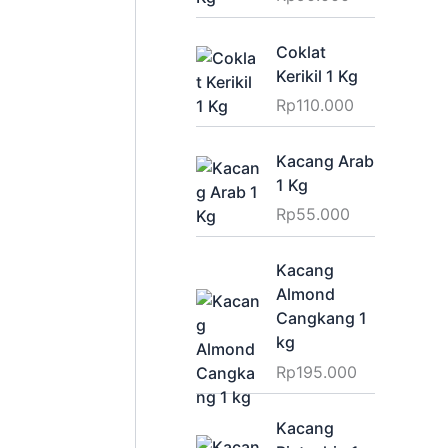
Coklat
Kerikil 1 Kg
Rp
110.000
Kacang Arab
1 Kg
Rp
55.000
Kacang
Almond
Cangkang 1
kg
Rp
195.000
Kacang