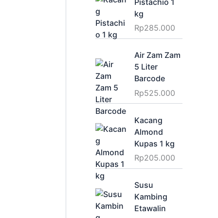
Pistachio 1
kg
Rp
285.000
Air Zam Zam
5 Liter
Barcode
Rp
525.000
Kacang
Almond
Kupas 1 kg
Rp
205.000
Susu
Kambing
Etawalin