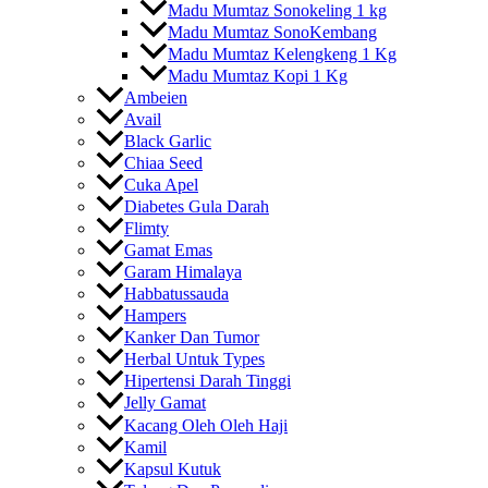
Madu Mumtaz Sonokeling 1 kg
Madu Mumtaz SonoKembang
Madu Mumtaz Kelengkeng 1 Kg
Madu Mumtaz Kopi 1 Kg
Ambeien
Avail
Black Garlic
Chiaa Seed
Cuka Apel
Diabetes Gula Darah
Flimty
Gamat Emas
Garam Himalaya
Habbatussauda
Hampers
Kanker Dan Tumor
Herbal Untuk Types
Hipertensi Darah Tinggi
Jelly Gamat
Kacang Oleh Oleh Haji
Kamil
Kapsul Kutuk