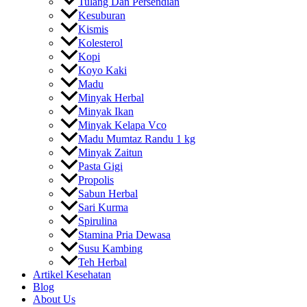
Tulang Dan Persendian
Kesuburan
Kismis
Kolesterol
Kopi
Koyo Kaki
Madu
Minyak Herbal
Minyak Ikan
Minyak Kelapa Vco
Madu Mumtaz Randu 1 kg
Minyak Zaitun
Pasta Gigi
Propolis
Sabun Herbal
Sari Kurma
Spirulina
Stamina Pria Dewasa
Susu Kambing
Teh Herbal
Artikel Kesehatan
Blog
About Us