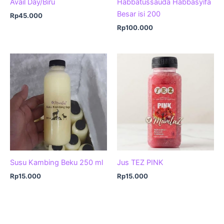
Avail Day/Biru
Habbatussauda Habbasyifa
Besar isi 200
Rp
45.000
Rp
100.000
Susu Kambing Beku 250 ml
Jus TEZ PINK
Rp
15.000
Rp
15.000