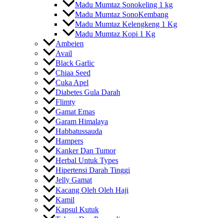
Madu Mumtaz Sonokeling 1 kg
Madu Mumtaz SonoKembang
Madu Mumtaz Kelengkeng 1 Kg
Madu Mumtaz Kopi 1 Kg
Ambeien
Avail
Black Garlic
Chiaa Seed
Cuka Apel
Diabetes Gula Darah
Flimty
Gamat Emas
Garam Himalaya
Habbatussauda
Hampers
Kanker Dan Tumor
Herbal Untuk Types
Hipertensi Darah Tinggi
Jelly Gamat
Kacang Oleh Oleh Haji
Kamil
Kapsul Kutuk