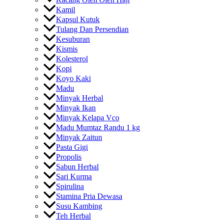
Kamil
Kapsul Kutuk
Tulang Dan Persendian
Kesuburan
Kismis
Kolesterol
Kopi
Koyo Kaki
Madu
Minyak Herbal
Minyak Ikan
Minyak Kelapa Vco
Madu Mumtaz Randu 1 kg
Minyak Zaitun
Pasta Gigi
Propolis
Sabun Herbal
Sari Kurma
Spirulina
Stamina Pria Dewasa
Susu Kambing
Teh Herbal