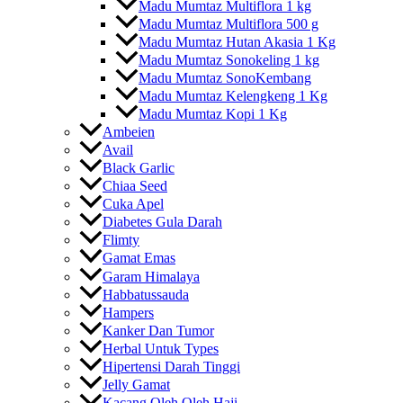
Madu Mumtaz Multiflora 1 kg
Madu Mumtaz Multiflora 500 g
Madu Mumtaz Hutan Akasia 1 Kg
Madu Mumtaz Sonokeling 1 kg
Madu Mumtaz SonoKembang
Madu Mumtaz Kelengkeng 1 Kg
Madu Mumtaz Kopi 1 Kg
Ambeien
Avail
Black Garlic
Chiaa Seed
Cuka Apel
Diabetes Gula Darah
Flimty
Gamat Emas
Garam Himalaya
Habbatussauda
Hampers
Kanker Dan Tumor
Herbal Untuk Types
Hipertensi Darah Tinggi
Jelly Gamat
Kacang Oleh Oleh Haji