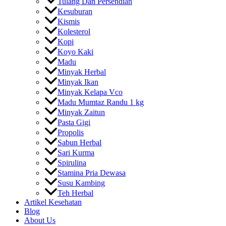
Tulang Dan Persendian
Kesuburan
Kismis
Kolesterol
Kopi
Koyo Kaki
Madu
Minyak Herbal
Minyak Ikan
Minyak Kelapa Vco
Madu Mumtaz Randu 1 kg
Minyak Zaitun
Pasta Gigi
Propolis
Sabun Herbal
Sari Kurma
Spirulina
Stamina Pria Dewasa
Susu Kambing
Teh Herbal
Artikel Kesehatan
Blog
About Us