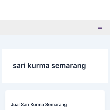
Lewati
ke
konten
sari kurma semarang
Jual Sari Kurma Semarang