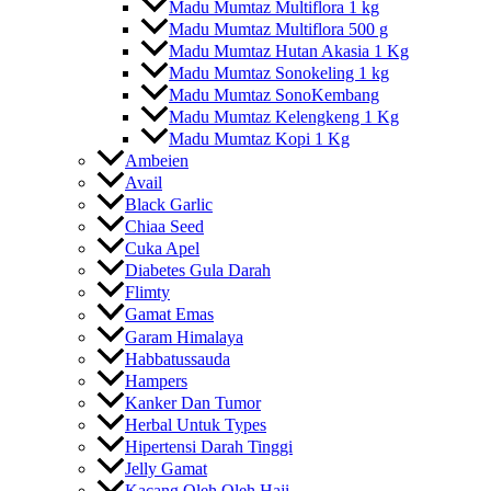
Madu Mumtaz Multiflora 1 kg
Madu Mumtaz Multiflora 500 g
Madu Mumtaz Hutan Akasia 1 Kg
Madu Mumtaz Sonokeling 1 kg
Madu Mumtaz SonoKembang
Madu Mumtaz Kelengkeng 1 Kg
Madu Mumtaz Kopi 1 Kg
Ambeien
Avail
Black Garlic
Chiaa Seed
Cuka Apel
Diabetes Gula Darah
Flimty
Gamat Emas
Garam Himalaya
Habbatussauda
Hampers
Kanker Dan Tumor
Herbal Untuk Types
Hipertensi Darah Tinggi
Jelly Gamat
Kacang Oleh Oleh Haji