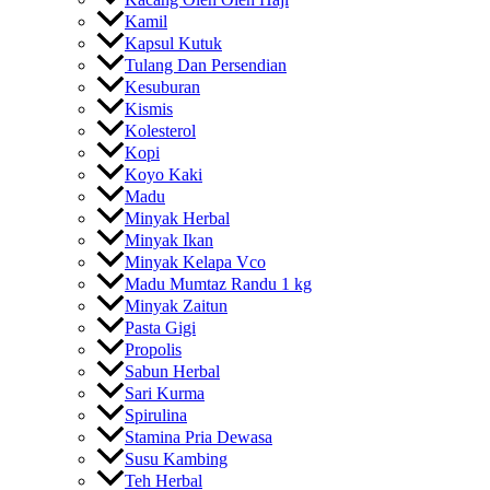
Kamil
Kapsul Kutuk
Tulang Dan Persendian
Kesuburan
Kismis
Kolesterol
Kopi
Koyo Kaki
Madu
Minyak Herbal
Minyak Ikan
Minyak Kelapa Vco
Madu Mumtaz Randu 1 kg
Minyak Zaitun
Pasta Gigi
Propolis
Sabun Herbal
Sari Kurma
Spirulina
Stamina Pria Dewasa
Susu Kambing
Teh Herbal