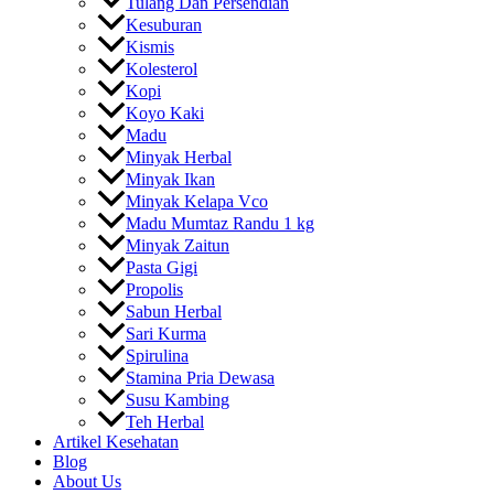
Tulang Dan Persendian
Kesuburan
Kismis
Kolesterol
Kopi
Koyo Kaki
Madu
Minyak Herbal
Minyak Ikan
Minyak Kelapa Vco
Madu Mumtaz Randu 1 kg
Minyak Zaitun
Pasta Gigi
Propolis
Sabun Herbal
Sari Kurma
Spirulina
Stamina Pria Dewasa
Susu Kambing
Teh Herbal
Artikel Kesehatan
Blog
About Us