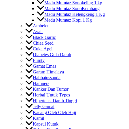
Madu Mumtaz Sonokeling 1 kg
Madu Mumtaz SonoKembang
Madu Mumtaz Kelengkeng 1 Kg
Madu Mumtaz Kopi 1 Kg
Ambeien
Avail
Black Garlic
Chiaa Seed
Cuka Apel
Diabetes Gula Darah
Flimty
Gamat Emas
Garam Himalaya
Habbatussauda
Hampers
Kanker Dan Tumor
Herbal Untuk Types
Hipertensi Darah Tinggi
Jelly Gamat
Kacang Oleh Oleh Haji
Kamil
Kapsul Kutuk