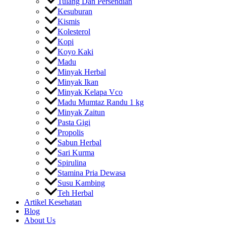
Tulang Dan Persendian
Kesuburan
Kismis
Kolesterol
Kopi
Koyo Kaki
Madu
Minyak Herbal
Minyak Ikan
Minyak Kelapa Vco
Madu Mumtaz Randu 1 kg
Minyak Zaitun
Pasta Gigi
Propolis
Sabun Herbal
Sari Kurma
Spirulina
Stamina Pria Dewasa
Susu Kambing
Teh Herbal
Artikel Kesehatan
Blog
About Us