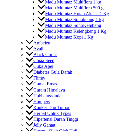
Madu Mumtaz Multiflora 1 kg
Madu Mumtaz Multiflora 500 g
Madu Mumtaz Hutan Akasia 1 Kg
Madu Mumtaz Sonokeling 1 kg
Madu Mumtaz SonoKembang
Madu Mumtaz Kelengkeng 1 Kg
Madu Mumtaz Kopi 1 Kg
Ambeien
Avail
Black Garlic
Chiaa Seed
Cuka Apel
Diabetes Gula Darah
Flimty
Gamat Emas
Garam Himalaya
Habbatussauda
Hampers
Kanker Dan Tumor
Herbal Untuk Types
Hipertensi Darah Tinggi
Jelly Gamat
Kacang Oleh Oleh Haji