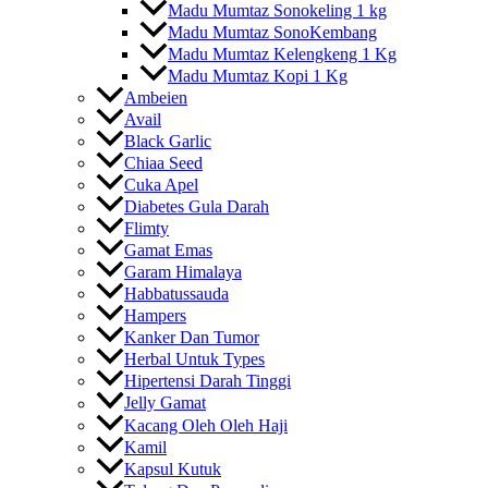
Madu Mumtaz Sonokeling 1 kg
Madu Mumtaz SonoKembang
Madu Mumtaz Kelengkeng 1 Kg
Madu Mumtaz Kopi 1 Kg
Ambeien
Avail
Black Garlic
Chiaa Seed
Cuka Apel
Diabetes Gula Darah
Flimty
Gamat Emas
Garam Himalaya
Habbatussauda
Hampers
Kanker Dan Tumor
Herbal Untuk Types
Hipertensi Darah Tinggi
Jelly Gamat
Kacang Oleh Oleh Haji
Kamil
Kapsul Kutuk