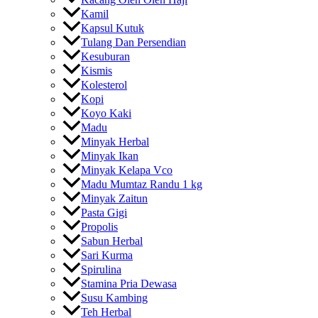
Kamil
Kapsul Kutuk
Tulang Dan Persendian
Kesuburan
Kismis
Kolesterol
Kopi
Koyo Kaki
Madu
Minyak Herbal
Minyak Ikan
Minyak Kelapa Vco
Madu Mumtaz Randu 1 kg
Minyak Zaitun
Pasta Gigi
Propolis
Sabun Herbal
Sari Kurma
Spirulina
Stamina Pria Dewasa
Susu Kambing
Teh Herbal