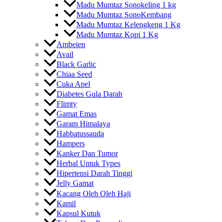
Madu Mumtaz Sonokeling 1 kg
Madu Mumtaz SonoKembang
Madu Mumtaz Kelengkeng 1 Kg
Madu Mumtaz Kopi 1 Kg
Ambeien
Avail
Black Garlic
Chiaa Seed
Cuka Apel
Diabetes Gula Darah
Flimty
Gamat Emas
Garam Himalaya
Habbatussauda
Hampers
Kanker Dan Tumor
Herbal Untuk Types
Hipertensi Darah Tinggi
Jelly Gamat
Kacang Oleh Oleh Haji
Kamil
Kapsul Kutuk