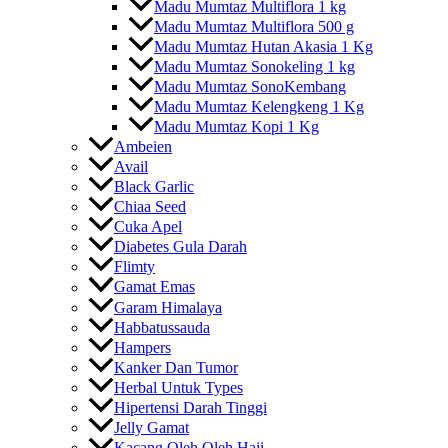
Madu Mumtaz Multiflora 1 kg
Madu Mumtaz Multiflora 500 g
Madu Mumtaz Hutan Akasia 1 Kg
Madu Mumtaz Sonokeling 1 kg
Madu Mumtaz SonoKembang
Madu Mumtaz Kelengkeng 1 Kg
Madu Mumtaz Kopi 1 Kg
Ambeien
Avail
Black Garlic
Chiaa Seed
Cuka Apel
Diabetes Gula Darah
Flimty
Gamat Emas
Garam Himalaya
Habbatussauda
Hampers
Kanker Dan Tumor
Herbal Untuk Types
Hipertensi Darah Tinggi
Jelly Gamat
Kacang Oleh Oleh Haji