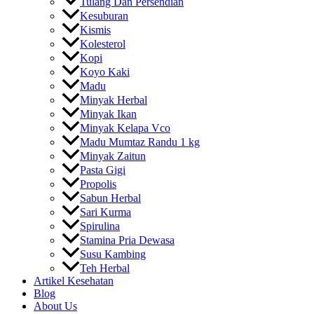
Tulang Dan Persendian
Kesuburan
Kismis
Kolesterol
Kopi
Koyo Kaki
Madu
Minyak Herbal
Minyak Ikan
Minyak Kelapa Vco
Madu Mumtaz Randu 1 kg
Minyak Zaitun
Pasta Gigi
Propolis
Sabun Herbal
Sari Kurma
Spirulina
Stamina Pria Dewasa
Susu Kambing
Teh Herbal
Artikel Kesehatan
Blog
About Us