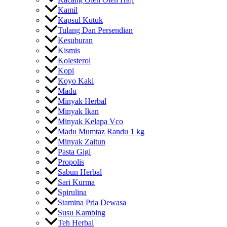
Kamil
Kapsul Kutuk
Tulang Dan Persendian
Kesuburan
Kismis
Kolesterol
Kopi
Koyo Kaki
Madu
Minyak Herbal
Minyak Ikan
Minyak Kelapa Vco
Madu Mumtaz Randu 1 kg
Minyak Zaitun
Pasta Gigi
Propolis
Sabun Herbal
Sari Kurma
Spirulina
Stamina Pria Dewasa
Susu Kambing
Teh Herbal