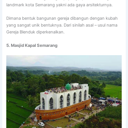
landmark kota Semarang yakni ada gaya arsitekturnya.
Dimana bentuk bangunan gereja dibangun dengan kubah
yang sangat unik bentuknya. Dari sinilah asal – usul nama
Gereja Blenduk diperkenalkan.
5. Masjid Kapal Semarang