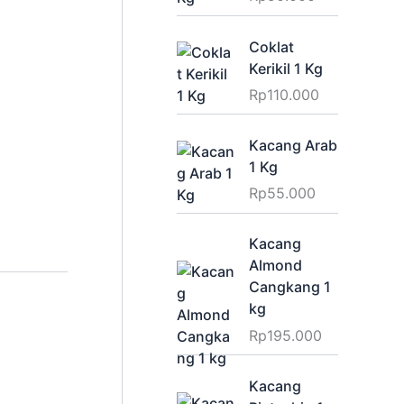
Coklat
Kerikil 1 Kg
Rp
110.000
Kacang Arab
1 Kg
Rp
55.000
Kacang
Almond
Cangkang 1
kg
Rp
195.000
Kacang