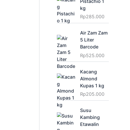
Pistachio 1
kg
Rp
285.000
Air Zam Zam
5 Liter
Barcode
Rp
525.000
Kacang
Almond
Kupas 1 kg
Rp
205.000
Susu
Kambing
Etawalin