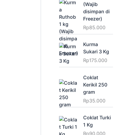
(Wajib
disimpan di
Freezer)
Rp
85.000
Kurma
Sukari 3 Kg
Rp
175.000
Coklat
Kerikil 250
gram
Rp
35.000
Coklat Turki
1 Kg
Rp
90.000