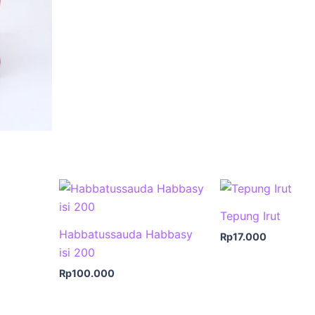
Tepung Irut
Habbatussauda Habbasy
Rp
17.000
isi 200
Rp
100.000