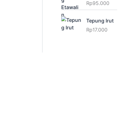
Rp
95.000
Tepung Irut
Rp
17.000